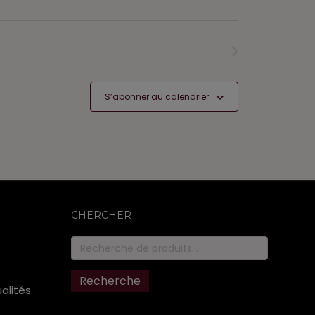
Formations
suivants
S’abonner au calendrier
CHERCHER
Recherche
pour :
Recherche
ualités