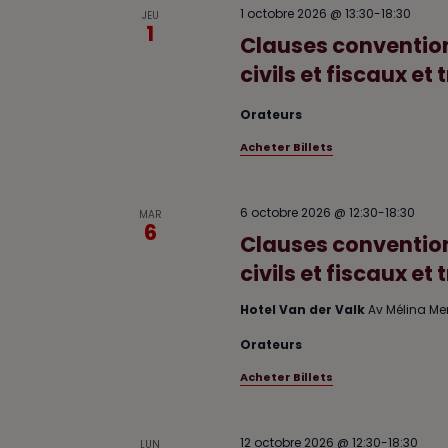
c
d
1 octobre 2026 @ 13:30
-
18:30
JEU
i
h
a
1
Clauses conventionn
e
t
o
r
e
n
civils et fiscaux e
F
.
d
o
Orateurs
e
r
v
m
Acheter Billets
a
u
t
e
i
6 octobre 2026 @ 12:30
-
18:30
MAR
s
6
o
Clauses conventionn
F
n
o
civils et fiscaux e
s
r
p
Hotel Van der Valk
Av Mélina Me
a
m
r
a
Orateurs
m
t
o
Acheter Billets
i
t
o
-
c
n
12 octobre 2026 @ 12:30
-
18:30
LUN