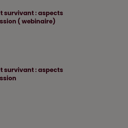
a
t
t survivant : aspects
i
ssion ( webinaire)
o
n
t survivant : aspects
ession