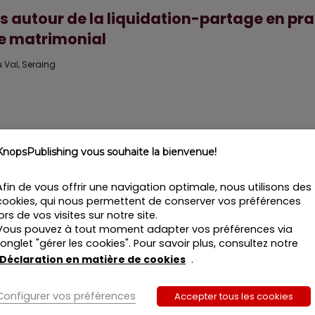
 autour de la liquidation-partage en pra
me matrimonial
 Val, Seraing
KnopsPublishing vous souhaite la bienvenue!
 autour de la liquidation-partage en pra
Afin de vous offrir une navigation optimale, nous utilisons des
me matrimonial (webinaire)
cookies, qui nous permettent de conserver vos préférences
lors de vos visites sur notre site.
Vous pouvez à tout moment adapter vos préférences via
l’onglet "gérer les cookies". Pour savoir plus, consultez notre
Déclaration en matière de cookies
.
Configurer vos préférences
Accepter tous les cookies