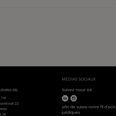
MEDIAS SOCIAUX
Suivez-nous sur :
ISHING SRL
.731
iusstraat 22
afin de suivre notre fil d’act
tals
juridiques
4 20