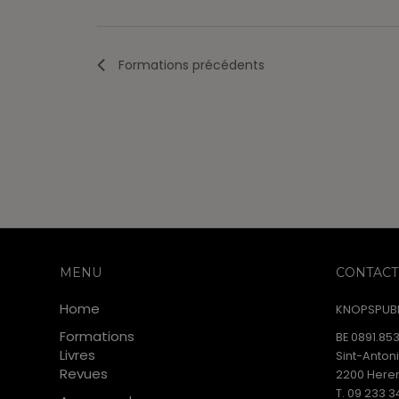
Formations
précédents
MENU
CONTACT
Home
KNOPSPUBL
Formations
BE 0891.853
Livres
Sint-Anton
Revues
2200 Heren
T. 09 233 3