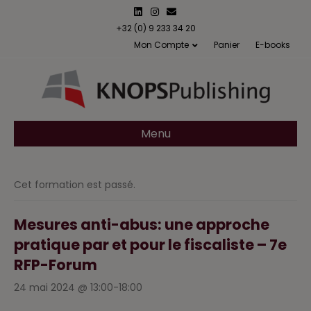
L
I
E
i
n
m
n
s
a
+32 (0) 9 233 34 20
k
t
i
Mon Compte
Panier
E-books
e
a
l
d
g
i
r
n
a
m
Menu
Cet formation est passé.
Mesures anti-abus: une approche
pratique par et pour le fiscaliste – 7e
RFP-Forum
24 mai 2024 @ 13:00
-
18:00