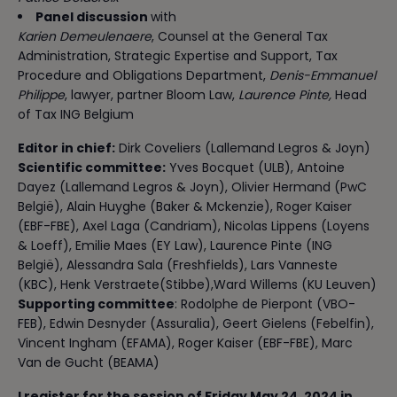
Panel discussion
with
Karien Demeulenaere
, Counsel at the General Tax
Administration, Strategic Expertise and Support, Tax
Procedure and Obligations Department,
Denis-Emmanuel
Philippe
, lawyer, partner Bloom Law,
Laurence Pinte,
Head
of Tax ING Belgium
Editor in chief:
Dirk Coveliers (Lallemand Legros & Joyn)
Scientific committee:
Yves Bocquet (ULB), Antoine
Dayez (Lallemand Legros & Joyn), Olivier Hermand (PwC
België), Alain Huyghe (Baker & Mckenzie), Roger Kaiser
(EBF-FBE), Axel Laga (Candriam), Nicolas Lippens (Loyens
& Loeff), Emilie Maes (EY Law), Laurence Pinte (ING
België), Alessandra Sala (Freshfields), Lars Vanneste
(KBC), Henk Verstraete(Stibbe),Ward Willems (KU Leuven)
Supporting committee
: Rodolphe de Pierpont (VBO-
FEB), Edwin Desnyder (Assuralia), Geert Gielens (Febelfin),
Vincent Ingham (EFAMA), Roger Kaiser (EBF-FBE), Marc
Van de Gucht (BEAMA)
I register for the session of Friday May 24, 2024 in