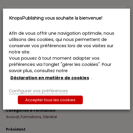
Billets
KnopsPublishing vous souhaite la bienvenue!
Billets ne sont plus disponibles
Afin de vous offrir une navigation optimale, nous
utilisons des cookies, qui nous permettent de
conserver vos préférences lors de vos visites sur
notre site.
Vous pouvez à tout moment adapter vos
DÉTAILS
ORATEURS
préférences via l’onglet "gérer les cookies". Pour
savoir plus, consultez notre
Henk Verstraete
Date :
Alain Huyghe
Déclaration en matière de cookies
.
24 mai 2024
Stijn Van Hove
Heure :
Emilie Maes
Configurer vos préférences
13:00-18:00
Patrice Delacroix
Prix :
Accepter tous les cookies
€264,00
Catégories d’Formation:
Avocat
,
Formations
,
Général
Président