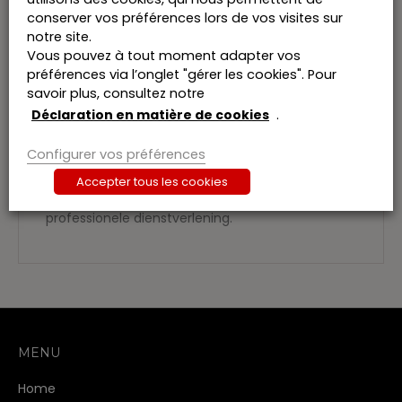
• BTW wetboek, inclusief uitvoeringsbesluiten
conserver vos préférences lors de vos visites sur
• Successierechten Vlaanderen, Brussel en
notre site.
Wallonië
Vous pouvez à tout moment adapter vos
• Registratierechten Vlaanderen, Brussel en
préférences via l’onglet "gérer les cookies". Pour
Wallonië
savoir plus, consultez notre
• IPR
Déclaration en matière de cookies
.
• …
Het kantoor
Tiberghien Advocaten
is een
Configurer vos préférences
fiscaal advocatenkantoor. Estate Planning en
Accepter tous les cookies
adviezen inzake vermogensplanning,
patrimoniumbeheer, … maken deel uit van de
professionele dienstverlening.
MENU
Home