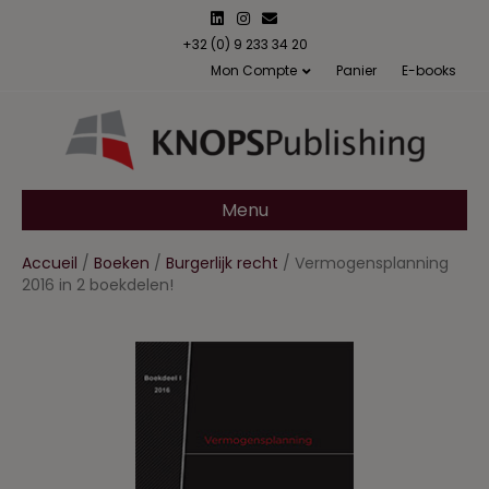
L
I
E
i
n
m
n
s
a
+32 (0) 9 233 34 20
k
t
i
Mon Compte
Panier
E-books
e
a
l
d
g
i
r
n
a
m
Menu
Accueil
/
Boeken
/
Burgerlijk recht
/ Vermogensplanning
2016 in 2 boekdelen!