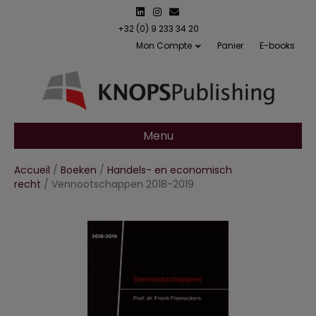
L
I
E
i
n
m
n
s
a
+32 (0) 9 233 34 20
k
t
i
Mon Compte
Panier
E-books
e
a
l
d
g
i
r
n
a
m
Menu
Accueil
/
Boeken
/
Handels- en economisch
recht
/ Vennootschappen 2018-2019