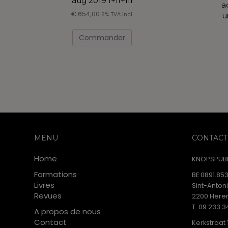
aug 2019 I+II+III
a
€
654,00
6% TVA incl.
u
Ce
produit
Commander
a
plusieurs
variations.
Les
options
peuvent
être
choisies
sur
MENU
CONTACT
la
page
Home
KNOPSPUBL
du
Formations
BE 0891.853
produit
Livres
Sint-Anton
Revues
2200 Heren
T. 09 233 3
A propos de nous
Contact
Kerkstraat 