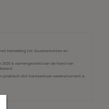
met betrekking tot douanerechten en
tie 2020 is samengesteld aan de hand van
iseerd.
praktisch vlot hanteerbaar werkinstrument is