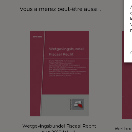
Vous aimerez peut-être aussi…
Wetgevingsbundel Fiscaal Recht
Wetboe