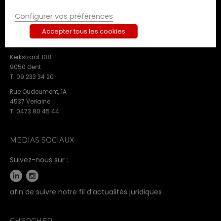
BE 0891.853.731
Configurer vos préférences
Sint-Antoniusstraat 22
Accepter tous les cookies
2200 Herentals
T. 09 233 34 20
Kerkstraat 108
9050 Gent
T. 09 233 34 20
Rue Oudoumont, 1A
4537 Verlaine
T. 0473 80 45 44
MEDIAS SOCIAUX
Suivez-nous sur :
afin de suivre notre fil d’actualités juridiques
CHERCHER