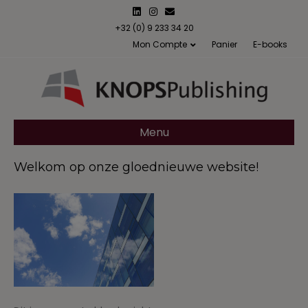
L
I
E
i
n
m
n
s
a
+32 (0) 9 233 34 20
k
t
i
Mon Compte
Panier
E-books
e
a
l
d
g
i
r
n
a
m
Menu
Welkom op onze gloednieuwe website!