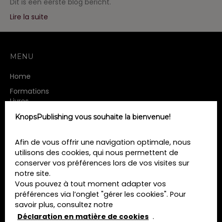
Dit is een eerste blog bericht.
Lire la suite
MENU
Home
Formations
Livres
Revues
KnopsPublishing vous souhaite la bienvenue!
A propos de nous
Contact
Afin de vous offrir une navigation optimale, nous
Termes et conditions
utilisons des cookies, qui nous permettent de
Déclaration de confidentialité
conserver vos préférences lors de vos visites sur
Déclaration en matière de cookies
notre site.
Vous pouvez à tout moment adapter vos
préférences via l’onglet "gérer les cookies". Pour
CONTACT
savoir plus, consultez notre
Déclaration en matière de cookies
.
KNOPSPUBLISHING SRL