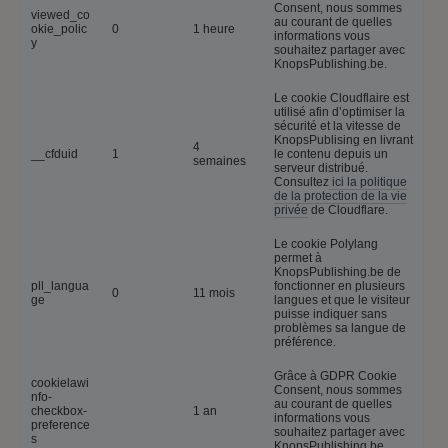
Consent, nous sommes
viewed_co
au courant de quelles
okie_polic
0
1 heure
informations vous
y
souhaitez partager avec
KnopsPublishing.be.
Le cookie Cloudflaire est
utilisé afin d’optimiser la
sécurité et la vitesse de
KnopsPublising en livrant
4
__cfduid
1
le contenu depuis un
semaines
serveur distribué.
Consultez
ici la politique
de la protection de la vie
privée
de Cloudflare.
Le cookie Polylang
permet à
KnopsPublishing.be de
pll_langua
fonctionner en plusieurs
0
11 mois
ge
langues et que le visiteur
puisse indiquer sans
problèmes sa langue de
préférence.
Grâce à GDPR Cookie
cookielawi
Consent, nous sommes
nfo-
au courant de quelles
checkbox-
1 an
informations vous
preference
souhaitez partager avec
s
KnopsPublishing.be.