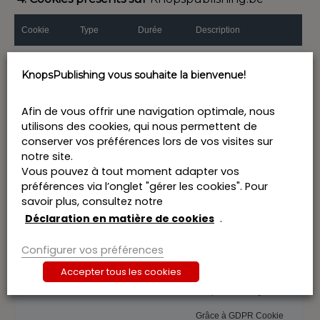
Cookie
Type
Durée
Description
Cookies nécessaires
KnopsPublishing vous souhaite la bienvenue!
Ce cookie permet au site
web de stocker un
numéro de session. Ce
PHPSESSI
Afin de vous offrir une navigation optimale, nous
session
cookie est un cookie de
D
session et sera supprimé
utilisons des cookies, qui nous permettent de
lorsque vous fermez la
conserver vos préférences lors de vos visites sur
fenêtre du navigateur.
notre site.
Grâce à GDPR Cookie
Vous pouvez à tout moment adapter vos
cookielawi
Consent, nous sommes
nfo-
préférences via l’onglet "gérer les cookies". Pour
au courant de quelles
checkbox-
1
11 mois
informations vous
savoir plus, consultez notre
non-
souhaitez partager avec
necessary
Déclaration en matière de cookies
.
KnopsPublishing.be.
Grâce à GDPR Cookie
Configurer vos préférences
cookielawi
Consent, nous sommes
nfo-
au courant de quelles
1
11 mois
Accepter tous les cookies
checkbox-
informations vous
necessary
souhaitez partager avec
KnopsPublishing.be.
Grâce à GDPR Cookie