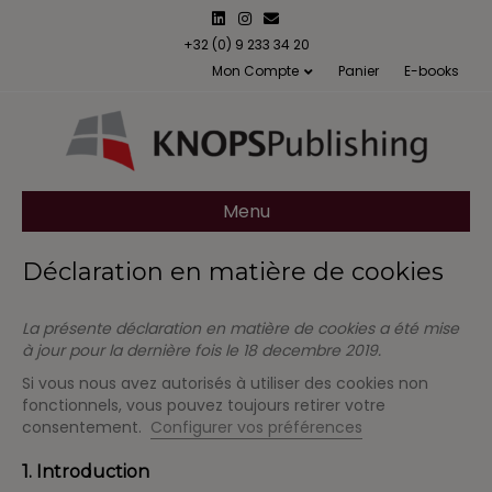
L
I
E
i
n
m
n
s
a
+32 (0) 9 233 34 20
k
t
i
Mon Compte
Panier
E-books
e
a
l
d
g
i
r
n
a
m
Menu
Déclaration en matière de cookies
La présente déclaration en matière de cookies a été mise
à jour pour la dernière fois le 18 decembre 2019.
Si vous nous avez autorisés à utiliser des cookies non
fonctionnels, vous pouvez toujours retirer votre
consentement.
Configurer vos préférences
1. Introduction