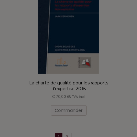
La charte de qualité pour les rapports
d’expertise 2016
€
70,00
6% TVA incl.
Ce
produit
Commander
a
plusieurs
variations.
Les