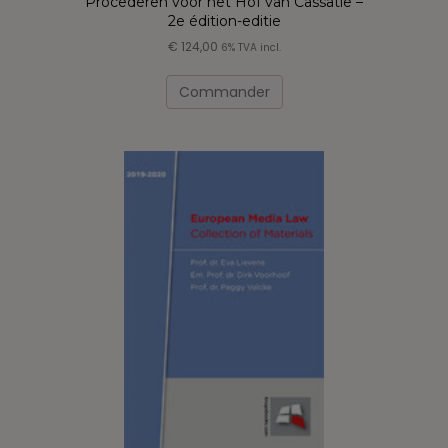
Procederen voor het Hof van Cassatie –
2e édition-editie
€
124,00
6% TVA incl.
Ce
produit
Commander
a
plusieurs
variations.
Les
options
peuvent
être
choisies
sur
la
page
du
produit