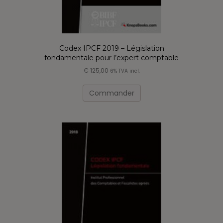
Codex IPCF 2019 – Législation
fondamentale pour l’expert comptable
€
125,00
6% TVA incl.
Ce
produit
Commander
a
plusieurs
variations.
Les
options
peuvent
être
choisies
sur
la
page
du
produit