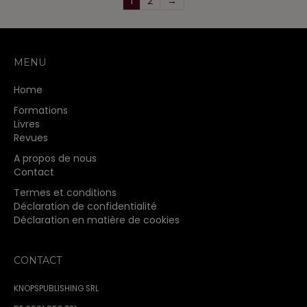
1
2
→
options
peuvent
être
choisies
sur
MENU
la
Home
page
du
Formations
produit
Livres
Revues
A propos de nous
Contact
Termes et conditions
Déclaration de confidentialité
Déclaration en matière de cookies
CONTACT
KNOPSPUBLISHING SRL