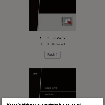
du
produit
Code Civil 2018
€
55,00
6% TVA incl.
Epuisé