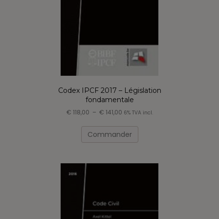
Codex IPCF 2017 – Législation
fondamentale
Plage
€
118,00
–
€
141,00
6% TVA incl.
de
Ce
prix :
produit
Commander
€ 118,00
a
à
plusieurs
€ 141,00
variations.
Les
options
peuvent
être
choisies