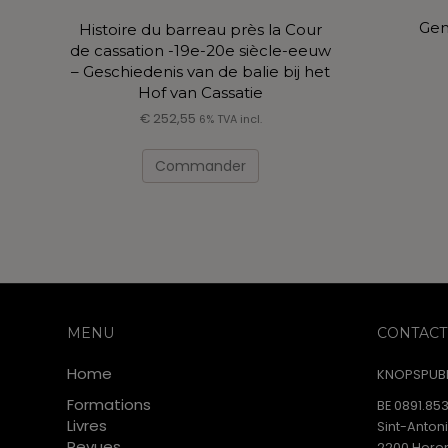
Gen
Histoire du barreau près la Cour
de cassation -19e-20e siècle-eeuw
– Geschiedenis van de balie bij het
Hof van Cassatie
€
252,55
6% TVA incl.
Ce
produit
Commander
a
plusieurs
variations.
Les
options
peuvent
être
choisies
MENU
CONTACT
sur
Home
la
KNOPSPUBL
page
Formations
BE 0891.853
du
Livres
Sint-Anton
produit
Revues
2200 Heren