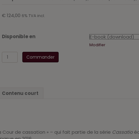
€
124,00
6% TVA incl.
Disponible en
Modifier
quantité
Commander
de
Procéder
devant
la
Cour
Contenu court
de
cassation
-
Procederen
voor
het
Cour de cassation » – qui fait partie de la série
Cassatio
éd
Hof
parue en 2016.