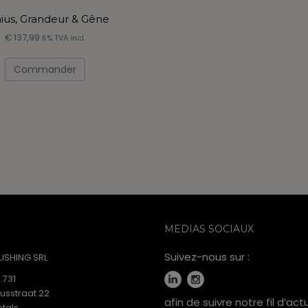
ius, Grandeur & Gêne
€
137,99
6% TVA incl.
Commander
MEDIAS SOCIAUX
Suivez-nous sur :
ISHING SRL
.731
iusstraat 22
afin de suivre notre fil d’act
tals