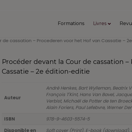
Formations
Livres
Revu
 de cassation – Procederen voor het Hof van Cassatie – 2e 
Procéder devant la Cour de cassation –
Cassatie – 2e édition-editie
André Henkes, Bart Wylleman, Beatrix V
François T'Kint, Hans Van Bavel, Jacq
Auteur
Verbist, Michaël de Potter de ten Broec
Alain Foriers, Paul Lefebvre, Werner Der
ISBN
978-9-4603-5574-5
Disponible en
Soft cover (Print), E-book (download), 