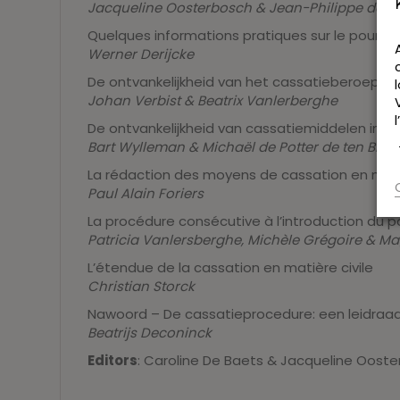
Jacqueline Oosterbosch & Jean-Philippe de W
Quelques informations pratiques sur le pourvoi 
Werner Derijcke
De ontvankelijkheid van het cassatieberoep in 
Johan Verbist & Beatrix Vanlerberghe
De ontvankelijkheid van cassatiemiddelen in bu
Bart Wylleman & Michaël de Potter de ten Broe
La rédaction des moyens de cassation en matiè
Paul Alain Foriers
La procédure consécutive à l’introduction du p
Patricia Vanlersberghe, Michèle Grégoire & Ma
L’étendue de la cassation en matière civile
Christian Storck
Nawoord – De cassatieprocedure: een leidraa
Beatrijs Deconinck
Editors
: Caroline De Baets & Jacqueline Oost