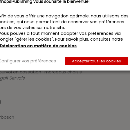
KnopsPublishing vous souhaite la bienvenue!
ind
en cassation en matière civile (et disciplinaire)
Afin de vous offrir une navigation optimale, nous utilisons des
cookies, qui nous permettent de conserver vos préférences
burgerlijke zaken
lors de vos visites sur notre site.
Vous pouvez à tout moment adapter vos préférences via
l’onglet "gérer les cookies". Pour savoir plus, consultez notre
rgerlijke zaken
Déclaration en matière de cookies
.
ck
re civile
Configurer vos préférences
Accepter tous les cookies
ourvoi en cassation : morceaux choisis
gali Servais
d
erbosch