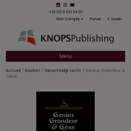
L
I
E
i
n
m
n
s
a
+32 (0) 9 233 34 20
k
t
i
Mon Compte
Panier
E-books
e
a
l
d
g
i
r
n
a
m
Menu
Accueil
/
Boeken
/
Gerechtelijk recht
/ Genius, Grandeur &
Gêne