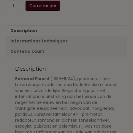
quantité
Commander
de
Genius,
Grandeur
&
Description
Gêne
Informations techniques
Contenu court
Description
Edmond Picard
(1836–1924), geboren uit een
Luxemburgse vader en een Nederlandse moeder,
was een uitzonderlijke Belgische figuur, met
internationale uitstraling aan het einde van de
negentiende eeuw en het begin van de
twintigste eeuw: zeeman, advocaat, hoogleraar,
politicus, kunstverzamelaar en -promotor,
redacteur, romancier, dichter, toneelschrijver,
essayist, publicist en polemist. Hij was tot twee
keer toe stafhouder van de Orde van advocaten