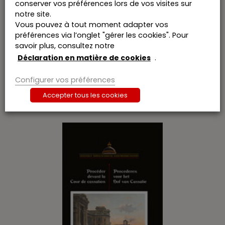
conserver vos préférences lors de vos visites sur
in de voorbije 150 jaar substantieel veranderd is in
notre site.
de advocatuur en de redactie van wetboeken
Vous pouvez à tout moment adapter vos
en, vooral, van wat overeind is gebleven.
préférences via l’onglet "gérer les cookies". Pour
savoir plus, consultez notre
Déclaration en matière de cookies
.
Configurer vos préférences
Vous aimerez peut-être aussi…
Accepter tous les cookies