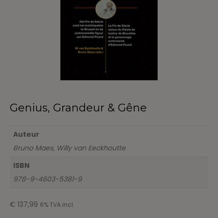
Genius, Grandeur & Gêne
Auteur
Bruno Maes, Willy van Eeckhoutte
ISBN
978-9-4603-5381-9
€
137,99
6% TVA incl.