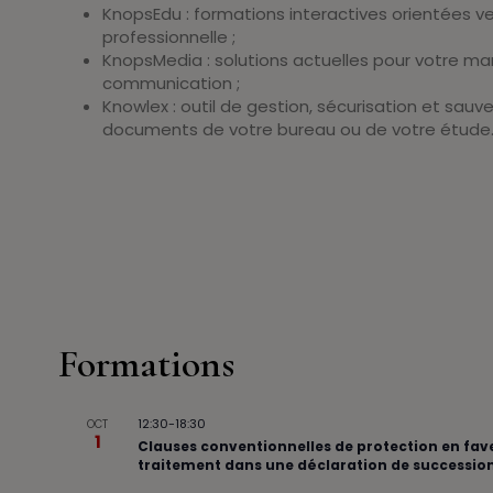
KnopsEdu : formations interactives orientées ve
professionnelle ;
KnopsMedia : solutions actuelles pour votre ma
communication ;
Knowlex : outil de gestion, sécurisation et sa
documents de votre bureau ou de votre étude
Formations
12:30
-
18:30
OCT
1
Clauses conventionnelles de protection en faveu
traitement dans une déclaration de successio