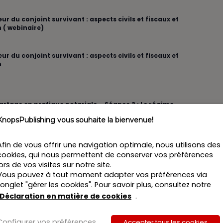
r du conjoint survivant : aspects civils et fiscaux et
 ( webinaire)
r du conjoint survivant : aspects civils et fiscaux et
n
rtage en pratique notariale – Séance 3 : Le régime
KnopsPublishing vous souhaite la bienvenue!
Afin de vous offrir une navigation optimale, nous utilisons des
rtage en pratique notariale – Séance 3 : Le régime
cookies, qui nous permettent de conserver vos préférences
lors de vos visites sur notre site.
Vous pouvez à tout moment adapter vos préférences via
rtage en pratique notariale – Séance 4 : Liquidation
l’onglet "gérer les cookies". Pour savoir plus, consultez notre
Déclaration en matière de cookies
.
Configurer vos préférences
Accepter tous les cookies