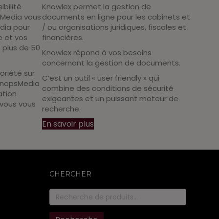
ibilité
Knowlex permet la gestion de
sMedia vous
documents en ligne pour les cabinets et
dia pour
/ ou organisations juridiques, fiscales et
e et vos
financières.
 plus de 50
Knowlex répond à vos besoins
concernant la gestion de documents.
oriété sur
C’est un outil « user friendly » qui
 KnopsMedia
combine des conditions de sécurité
ation
exigeantes et un puissant moteur de
 vous vous
recherche.
En savoir plus
CHERCHER
Recherche
pour :