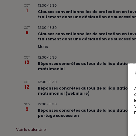
13:30
-
18:30
OCT
1
Clauses conventionnelles de protection en faveu
traitement dans une déclaration de succession
12:30
-
18:30
OCT
6
Clauses conventionnelles de protection en faveu
traitement dans une déclaration de successio
Mons
12:30
-
18:30
OCT
12
Réponses concrètes autour de la liquidation-pa
matrimonial
13:30
-
18:30
OCT
12
Réponses concrètes autour de la liquidation-pa
matrimonial (webinaire)
12:30
-
18:30
NOV
5
Réponses concrètes autour de la liquidation-pa
partage succession
Voir le calendrier