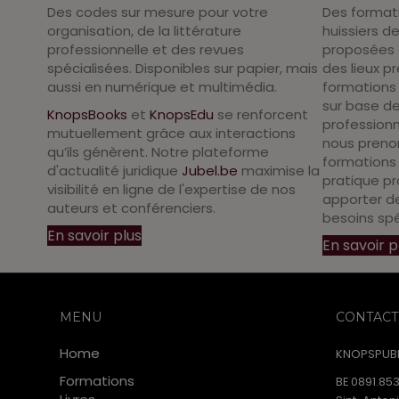
Des codes sur mesure pour votre
Des format
organisation, de la littérature
huissiers de
professionnelle et des revues
proposées 
spécialisées. Disponibles sur papier, mais
des lieux p
aussi en numérique et multimédia.
formations
sur base de
KnopsBooks
et
KnopsEdu
se renforcent
professionn
mutuellement grâce aux interactions
nous prenon
qu’ils génèrent. Notre plateforme
formations 
d'actualité juridique
Jubel.be
maximise la
pratique pr
visibilité en ligne de l'expertise de nos
apporter d
auteurs et conférenciers.
besoins spé
En savoir plus
En savoir p
MENU
CONTACT
Home
KNOPSPUBL
Formations
BE 0891.853