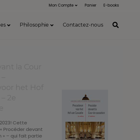
Mon Compte
Panier
E-books
es
Philosophie
Contactez-nous
ant la Cour
 –
voor het Hof
 – 2e
e
2023! Cette
 « Procéder devant
» – qui fait partie