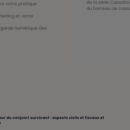
de la série Cassatio 
rs votre pratique
du barreau de cassa
rketing et votre
uvegarde numérique des
.
r du conjoint survivant : aspects civils et fiscaux et
n