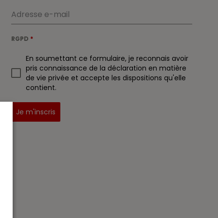
RGPD
*
En soumettant ce formulaire, je reconnais avoir
pris connaissance de la déclaration en matière
de vie privée et accepte les dispositions qu'elle
contient.
Je m'inscris