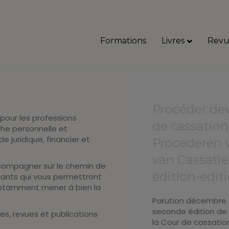
Formations
Livres
Revu
Procéder dev
pour les professions
de cassation
che personnelle et
 juridique, financier et
Procederen 
van Cassatie
ccompagner sur le chemin de
édition-editi
mants qui vous permettront
 notamment mener à bien la
Parution décembre 
seconde édition de
, revues et publications
la Cour de cassation 