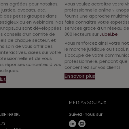
Vous voulez accroître votre vis
ions agréées pour notaires,
professionnelle online ? Knop
 justice, avocats, etc.,
fournit une approche multimé
à des petits groupes dans
faire connaître votre expertis
restigieux ou en webinaire. Nos
services grâce à un réseau de
 KnopsEdu sont développées
000 lecteurs sur
Jubel.be
.
s conseils d’un comité de
els de chaque secteur, et
Vous renforcez ainsi votre not
s soin de vous offrir des
le marché juridique ou fiscal.
interactives, axées sur votre
s'occupe de votre communic
ofessionnelle et de vous
professionnelle, pendant que
es réponses concrètes à vos
concentrez sur vos clients.
cifiques.
En savoir plus
lus
MEDIAS SOCIAUX
Suivez-nous sur :
ISHING SRL
.731