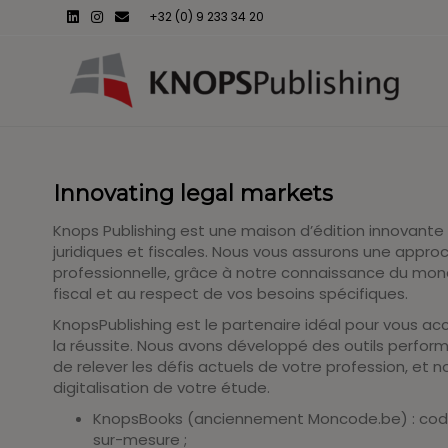
Linkedin
Instagram
Email
+32 (0) 9 233 34 20
Innovating legal markets
Douanes et accises,
Knops Publishing est une maison d’édition innovante 
Recueil 2023-2024
juridiques et fiscales. Nous vous assurons une appro
professionnelle, grâce à notre connaissance du monde
fiscal et au respect de vos besoins spécifiques.
Créé grâce à un partenariat avec
Customspliance AISBL Le recueil
KnopsPublishing est le partenaire idéal pour vous a
Douanes et accises contient la
la réussite. Nous avons développé des outils perfor
législation européenne et nationale la
de relever les défis actuels de votre profession, et
plus pertinente en la matière. La
digitalisation de votre étude.
première partie regroupe la…
KnopsBooks (anciennement Moncode.be) : codes
sur-mesure ;