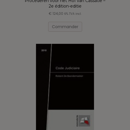
Procederen voor het Hof van Cassatie –
2e édition-editie
€
124,00
6% TVA incl.
Ce
produit
Commander
a
plusieurs
variations.
Les
options
peuvent
être
choisies
sur
la
page
du
produit