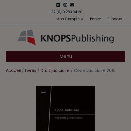
L
I
E
i
n
m
n
s
a
+32 (0) 9 233 34 20
k
t
i
Mon Compte
Panier
E-books
e
a
l
d
g
i
r
n
a
m
Menu
Accueil
/
Livres
/
Droit judiciaire
/ Code Judiciaire 2016