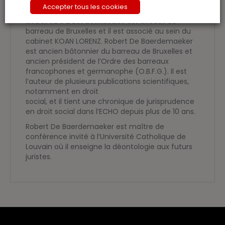
cours et tribunaux pour faire valoir des droits.
Accepter tous les cookies
Robert De Baerdemaeke
r
est avocat au
barreau de Bruxelles et il est associé au sein du
cabinet KOAN LORENZ. Robert De Baerdemaeker
est ancien bâtonnier du barreau de Bruxelles et
ancien président de l’Ordre des barreaux
francophones et germanophe (O.B.F.G.). Il est
l’auteur de plusieurs publications scientifiques,
notamment en droit
social, et il tient une chronique de jurisprudence
en droit social dans l’ECHO depuis plus de 10 ans.
Robert De Baerdemaeker est maître de
conférence invité à l’Université Catholique de
Louvain où il enseigne la déontologie aux futurs
juristes.