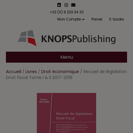
L
I
E
i
n
m
n
s
a
+32 (0) 9 233 34 20
k
t
i
Mon Compte
Panier
E-books
e
a
l
d
g
i
r
n
a
m
Menu
Accueil
/
Livres
/
Droit économique
/ Recueil de législation
Droit fiscal Tome I & II 2017-2018