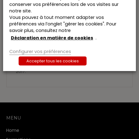
Le recueil a été divisé en deux tomes.
conserver vos préférences lors de vos visites sur
notre site.
• Le Tome I contient la législation générale, les
Vous pouvez à tout moment adapter vos
impôts directs, le droit européen et international.
préférences via l’onglet "gérer les cookies". Pour
• Le Tome II contient la législation concernant la
savoir plus, consultez notre
TVA, les droits d’enregistrement, les droits de
succession, les droits
Déclaration en matière de cookies
.
et taxes divers, les impôts régionaux et les
impôts locaux.
Configurer vos préférences
L’édition 2017 englobe les textes publiés au
Accepter tous les cookies
Moniteur belge jusque, en ce compris, le 15 août
2017.
MENU
Home