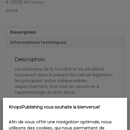
€
201,00
6% TVA incl.
Epuisé
Description
Informations techniques
Description
Les praticiens de la fi scalité et les étudiants
trouveront dans le présent Recueil de législation
les principaux textes indispensables,
respectivement, à la mise en oeuvre et à
l’apprentissage du droit fiscal.
Le présent recueil contient une large sélection
de textes normatifs se rapportant aux impôts
KnopsPublishing vous souhaite la bienvenue!
directs et indirects en vigueur en Belgique, en ce
compris les principales sources de la fiscalité
Afin de vous offrir une navigation optimale, nous
locale, régionale, européenne et internationale.
utilisons des cookies, qui nous permettent de