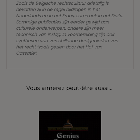
Zoals de Belgische rechtscultuur drietalig is,
bevatten zij in de regel bijdragen in het
Nederlands en in het Frans, soms ook in het Duits.
Sommige publicaties zijn eerder gewijd aan
culturele onderwerpen, andere zijn meer
technisch van inslag. In voorbereiding zijn ook
synthesen van verschillende deelgebieden van
het recht “zoals gezien door het Hof van
Cassatie”.
Vous aimerez peut-être aussi…