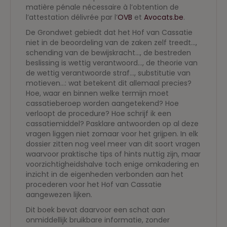
matière pénale nécessaire à l’obtention de
l’attestation délivrée par l’
OVB
et
Avocats.be
.
De Grondwet gebiedt dat het Hof van Cassatie
niet in de beoordeling van de zaken zelf treedt…,
schending van de bewijskracht…, de bestreden
beslissing is wettig verantwoord…, de theorie van
de wettig verantwoorde straf…, substitutie van
motieven…: wat betekent dit allemaal precies?
Hoe, waar en binnen welke termijn moet
cassatieberoep worden aangetekend? Hoe
verloopt de procedure? Hoe schrijf ik een
cassatiemiddel? Pasklare antwoorden op al deze
vragen liggen niet zomaar voor het grijpen. In elk
dossier zitten nog veel meer van dit soort vragen
waarvoor praktische tips of hints nuttig zijn, maar
voorzichtigheidshalve toch enige omkadering en
inzicht in de eigenheden verbonden aan het
procederen voor het Hof van Cassatie
aangewezen lijken.
Dit boek bevat daarvoor een schat aan
onmiddellijk bruikbare informatie, zonder