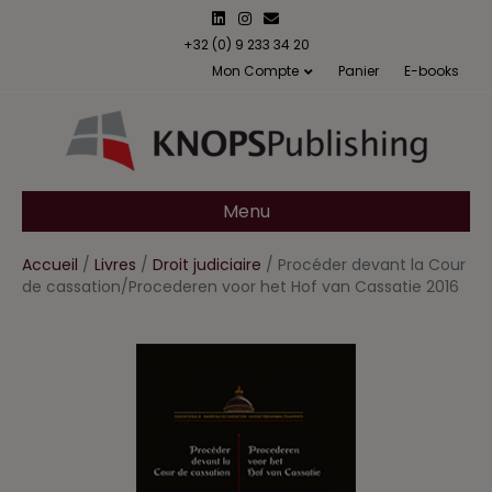
L
I
E
i
n
m
n
s
a
+32 (0) 9 233 34 20
k
t
i
Mon Compte
Panier
E-books
e
a
l
d
g
i
r
n
a
m
Menu
Accueil
/
Livres
/
Droit judiciaire
/ Procéder devant la Cour
de cassation/Procederen voor het Hof van Cassatie 2016