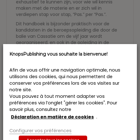
exhaustief te kunnen zijn, voor wie wil kennis
maken met de materie en er zich wil in
verdiepen stap voor stap, “Pas.” per “Pas.”.
Dit handboek is bijzonder praktisch voor de
kandidaten in de beroepsopleiding die door de
balie van Cassatie om de vijf jaar wordt
georganiseerd, en ook in de opleiding in de
cassatieprocedure in strafzaken die toegang
KnopsPublishing vous souhaite la bienvenue!
verschaft tot het attest dat wordt uitgereikt door
de
OVB
en
Avocats.be
.
Afin de vous offrir une navigation optimale, nous
Bruno Maes & Paul Wouters
(eds.)
utilisons des cookies, qui nous permettent de
Jean DE CODT, Ludovic DE GRYSE, Jean-Philippe
DE WIND,Paul Alain FORIERS, Huguette GEINGER,
conserver vos préférences lors de vos visites sur
Philippe GÉRARD, John KIRKPATRICK (†), Bruno
notre site.
MAES, Jacqueline OOSTERBOSCH, François T’KINT,
Vous pouvez à tout moment adapter vos
Hans VAN BAVEL, Beatrix VANLERBERGHE, Filip VAN
préférences via l’onglet "gérer les cookies". Pour
VOLSEM, Johan VERBIST
savoir plus, consultez notre
Déclaration en matière de cookies
.
Cassatio,
cassation en Latin, est le nom d’une
série d’éditions dirigée par l’Ordre
des avocats à
la Cour de cassation de Belgique.
Elle se
Configurer vos préférences
compose de publications qui émanent de