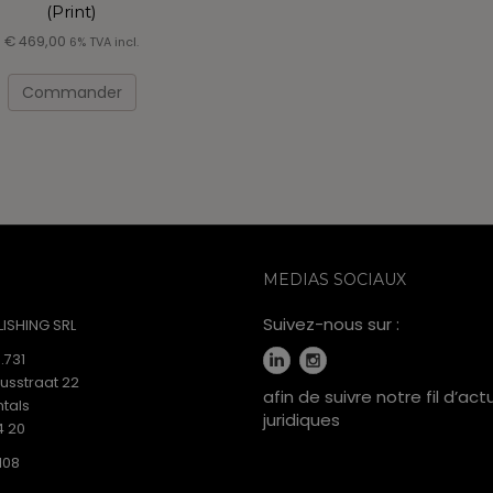
(Print)
€
469,00
6% TVA incl.
Commander
MEDIAS SOCIAUX
Suivez-nous sur :
ISHING SRL
.731
iusstraat 22
afin de suivre notre fil d’act
tals
juridiques
4 20
108