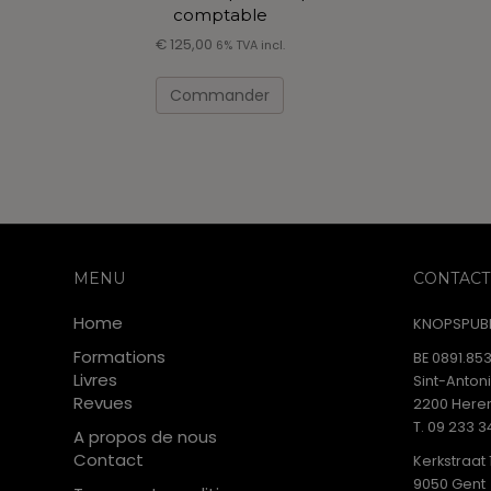
comptable
€
125,00
6% TVA incl.
Ce
produit
Commander
a
plusieurs
variations.
Les
options
peuvent
être
choisies
MENU
CONTACT
sur
Home
la
KNOPSPUBL
page
Formations
BE 0891.853
du
Livres
Sint-Anton
produit
Revues
2200 Heren
T. 09 233 3
A propos de nous
Contact
Kerkstraat 
9050 Gent