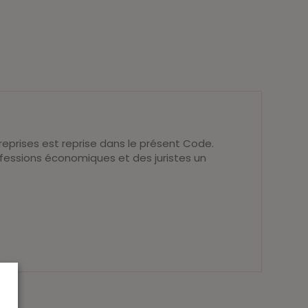
eprises est reprise dans le présent Code.
professions économiques et des juristes un