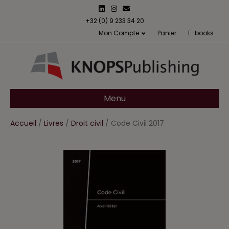
L
I
E
i
n
m
n
s
a
+32 (0) 9 233 34 20
k
t
i
Mon Compte
Panier
E-books
e
a
l
d
g
i
r
n
a
m
Menu
Accueil
/
Livres
/
Droit civil
/ Code Civil 2017