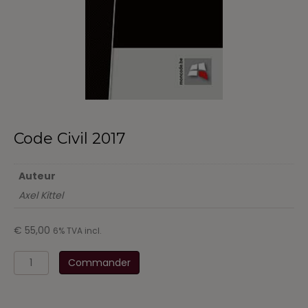
Code Civil 2017
Auteur
Axel Kittel
€
55,00
6% TVA incl.
quantité
Commander
de
Code
Civil