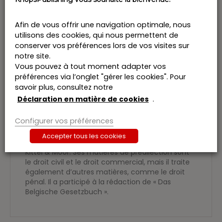
que vous disposez toujours de la législation en
vigueur.
Afin de vous offrir une navigation optimale, nous
Consultez également :
utilisons des cookies, qui nous permettent de
Constitution belge
conserver vos préférences lors de vos visites sur
Code des douanes communautaire
notre site.
Code judiciaire
Vous pouvez à tout moment adapter vos
Droits d’enregistrement (Région wallonne, Région
préférences via l’onglet "gérer les cookies". Pour
de Bruxelles-Capitale et Région flamande)
savoir plus, consultez notre
Droit pénal
Droits de succession (Région wallonne, Région de
Déclaration en matière de cookies
.
Bruxelles-Capitale et Région flamande)
Configurer vos préférences
Maître
Axel KITTEL
a obtenu son diplôme de
licencié en droit à l’Université de Liège. Il est
Accepter tous les cookies
avocat au barreau d’Eupen au sein du cabinet
Kittel & Moor. Ses matières de prédilection sont
le droit civil et le droit commercial, mais il traite
également d’autres matières, comme le droit
pénal. Il a participé à la rédaction de « Das
Belgische Gesetzbuch ».