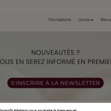
Formations
Livres
Revu
Recherche
pour :
KnopsPublishing vous souhaite la bienvenue!