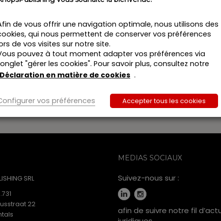
Afin de vous offrir une navigation optimale, nous utilisons des
cookies, qui nous permettent de conserver vos préférences
lors de vos visites sur notre site.
Vous pouvez à tout moment adapter vos préférences via
l’onglet "gérer les cookies". Pour savoir plus, consultez notre
Déclaration en matière de cookies
.
ion.
Configurer vos préférences
Accepter tous les cookies
MEDIAS SOCIAUX
Suivez-nous sur :
ISHING SRL
.731
iusstraat 22
afin de suivre notre fil d’act
tals
juridiques