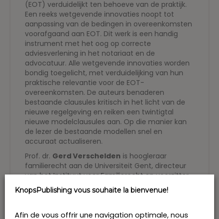
(EOT) verduidelijkt ten behoeve van de praktijk.
Een reeks wetgevende innovaties noopt tot
aanpassing van de bedingen in overeenkomsten
voorafgaand aan EOT. Dit werk is een handig
instrument met het oog op correcte
adviesverlening in het notariaat en de
advocatuur. Alle wetgevende innovaties worden
bondig toegelicht, met verduidelijking van hun
praktische relevantie voor de EOT-
overeenkomsten. De auteurs benaderen
bestaande clausules kritisch in het licht van de
nieuwe regelgeving en reiken een twintigtal
nieuwe modelclausules aan. Op die manier kan
de lezer de bestaande modellen snel en
accuraat actualiseren.
Prof. dr.
Gerd Verschelden
is hoogleraar
familierecht aan de Universiteit Gent, directeur
van het Instituut voor Familierecht en voorzitter
van de vakgroep Metajuridica, Privaat- en
KnopsPublishing vous souhaite la bienvenue!
Ondernemingsrecht.
Mevrouw
Lise Voet
is geassocieerd notaris te
Afin de vous offrir une navigation optimale, nous