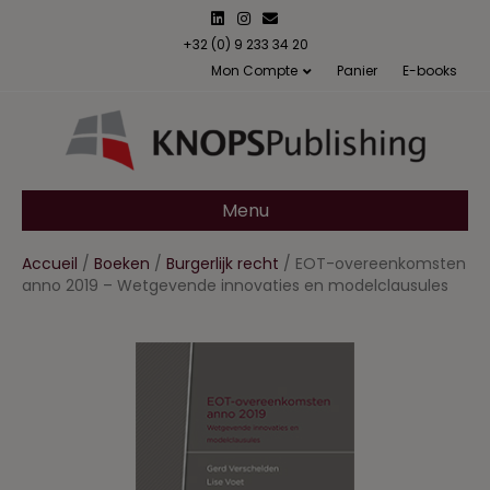
L
I
E
i
n
m
n
s
a
+32 (0) 9 233 34 20
k
t
i
Mon Compte
Panier
E-books
e
a
l
d
g
i
r
n
a
m
Menu
Accueil
/
Boeken
/
Burgerlijk recht
/ EOT-overeenkomsten
anno 2019 – Wetgevende innovaties en modelclausules