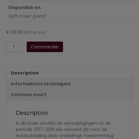
Disponible en
Soft Cover (print)
€
93,00
6% TVA incl.
quantité
Commander
de
EOT-
overeenkomsten
anno
Description
2019
-
Informations techniques
Wetgevende
innovaties
Contenu court
en
modelclausules
Description
In dit boek worden de wetswijzigingen uit de
periode 2017-2019 die relevant zijn voor de
echtscheiding door onderlinge toestemming