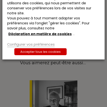
Zwevegem en praktijkassistente bij dezelfde
utilisons des cookies, qui nous permettent de
vakgroep.
conserver vos préférences lors de vos visites sur
Aanleiding voor dit werk was een reeks
notre site.
studienamiddagen georganiseerd door
Vous pouvez à tout moment adapter vos
KnopsPublishing in het voorjaar van 2019 op
préférences via l’onglet "gérer les cookies". Pour
verschillende locaties in Vlaanderen, waarop
savoir plus, consultez notre
beide auteurs optraden: Gerd Verschelden als
Déclaration en matière de cookies
.
spreker en Lise Voet als voorzitter.
Configurer vos préférences
Accepter tous les cookies
Vous aimerez peut-être aussi…