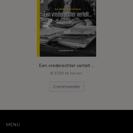
Een vrederechter vertelt …
€
27,50
6% TVA incl.
Commander
MENU