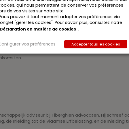
cookies, qui nous permettent de conserver vos préférences
lors de vos visites sur notre site.
stamenten
Vous pouvez à tout moment adapter vos préférences via
l’onglet "gérer les cookies". Pour savoir plus, consultez notre
gen bij schenking onder de levenden of bij testament
Déclaration en matière de cookies
.
ting
Configurer vos préférences
Accepter tous les cookies
eenkomsten
chappelijk adviseur bij Tiberghien advocaten. Hij schreef oo
 de Inleiding tot de Vlaamse Erfbelasting, en de Inleiding t