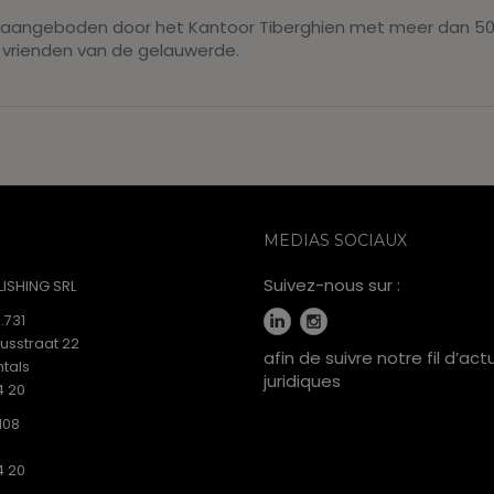
, aangeboden door het Kantoor Tiberghien met meer dan 50
llen vrienden van de gelauwerde.
MEDIAS SOCIAUX
Suivez-nous sur :
ISHING SRL
.731
iusstraat 22
afin de suivre notre fil d’act
tals
juridiques
4 20
108
4 20