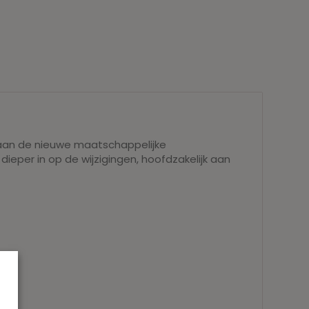
ht aan de nieuwe maatschappelijke
eper in op de wijzigingen, hoofdzakelijk aan