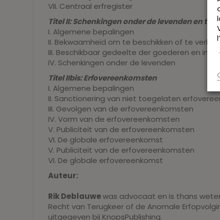
VII. Centraal erfregister
Titel II: Schenkingen onder de levenden en te
I. Algemene bepalingen
II. Bekwaamheid om te beschikken of te verkrij
III. Beschikbaar gedeelte der goederen en inkor
IV. Schenkingen onder de levenden
Titel IIbis: Erfovereenkomsten
I. Algemene bepalingen
II. Sanctionering van niet toegelaten erfover
III. Gevolgen van de erfovereenkomsten
IV. Vorm van de erfovereenkomsten
V. Publiciteit van de erfovereenkomsten
VI. De globale erfovereenkomst
V. Publiciteit van de erfovereenkomsten
VI. De globale erfovereenkomst
Auteur:
Rik Deblauwe
was advocaat en is thans wetens
Recht van Terugkeer of de Anomale Erfopvolging,
uitgegeven bij KnopsPublishing.