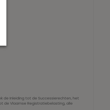
k de Inleiding tot de Successierechten, het
ot de Vlaamse Registratiebelasting, alle