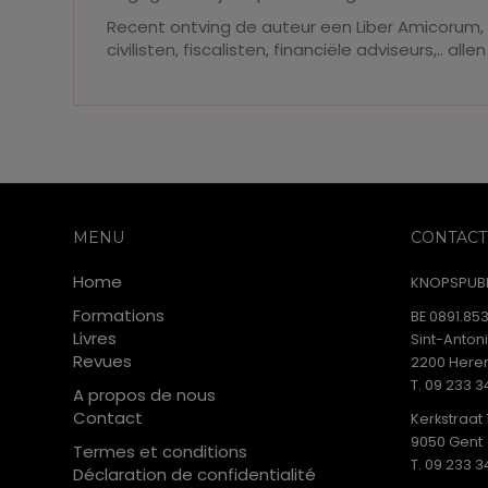
Recent ontving de auteur een Liber Amicorum
civilisten, fiscalisten, financiële adviseurs,.. a
MENU
CONTACT
Home
KNOPSPUBL
Formations
BE 0891.853
Livres
Sint-Anton
Revues
2200 Heren
T. 09 233 3
A propos de nous
Contact
Kerkstraat 
9050 Gent
Termes et conditions
T. 09 233 3
Déclaration de confidentialité