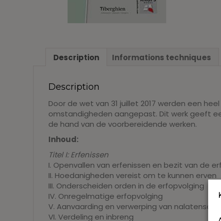
Description
Informations techniques
Description
Door de wet van 31 juillet 2017 werden een hee
omstandigheden aangepast. Dit werk geeft een 
de hand van de voorbereidende werken.
Inhoud:
Titel I: Erfenissen
I. Openvallen van erfenissen en bezit van de 
II. Hoedanigheden vereist om te kunnen erven
III. Onderscheiden orden in de erfopvolging
IV. Onregelmatige erfopvolging
V. Aanvaarding en verwerping van nalatensch
VI. Verdeling en inbreng