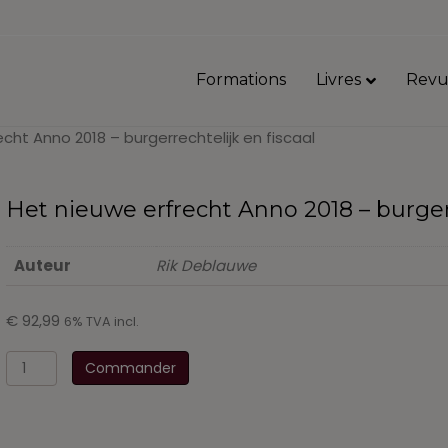
Formations
Livres
Revu
cht Anno 2018 – burgerrechtelijk en fiscaal
Het nieuwe erfrecht Anno 2018 – burgerr
Auteur
Rik Deblauwe
€
92,99
6% TVA incl.
quantité
Commander
de
Het
nieuwe
erfrecht