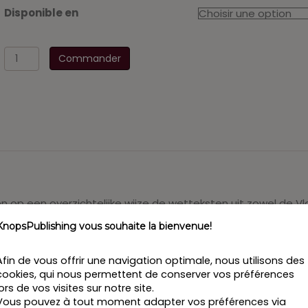
Disponible en
quantité
Commander
de
Vastgoedcodex
2017-
2018
 op een overzichtelijke wijze de wetteksten uit zowel de Vl
oefening van zijn beroep. De codex maakt een selectie zo
KnopsPublishing vous souhaite la bienvenue!
orden met pagina’s irrelevante rechtsregels. Deze codex 
Afin de vous offrir une navigation optimale, nous utilisons des
iewetenschappen (V.U.B.), licentiaat in de Rechten (V.U.B.) 
cookies, qui nous permettent de conserver vos préférences
bij ORYS Advocaten houdt hij zich bezig met stedenbouw-,
lors de vos visites sur notre site.
ar naast is hij docent Vastgoedcontracten bij Syntra Brusse
Vous pouvez à tout moment adapter vos préférences via