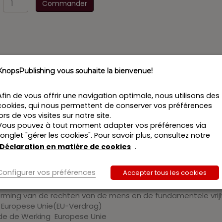
Commander
de
Internationaal
en
Europees
recht
Praktische
KnopsPublishing vous souhaite la bienvenue!
WettenCollectie
2016
Afin de vous offrir une navigation optimale, nous utilisons des
cookies, qui nous permettent de conserver vos préférences
ek.be is een reeks van 7 wetboeken waarin juridische profess
lors de vos visites sur notre site.
teit. Een onmisbaar werkinstrument dus, mede dankzij het
Vous pouvez à tout moment adapter vos préférences via
 steeds over de meest actuele wetgeving beschikt. Deze ree
l’onglet "gérer les cookies". Pour savoir plus, consultez notre
rafrecht en strafvordering, Handels- en economisch Recht, So
Déclaration en matière de cookies
.
uropees Rech
t:
Configurer vos préférences
Accepter tous les cookies
de Naties
rming van de rechten van de mens en de fundamentele vri
e Europese Unie(EU-Verdrag)
de de Werking Europese Unie