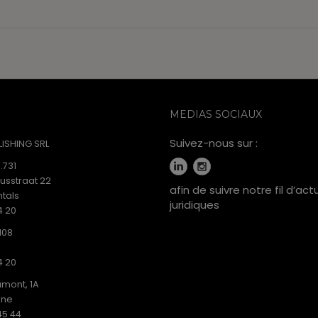
MEDIAS SOCIAUX
Suivez-nous sur :
ISHING SRL
.731
iusstraat 22
afin de suivre notre fil d’act
tals
juridiques
4 20
108
4 20
mont, 1A
ine
45 44