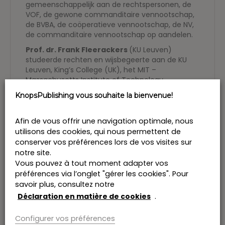
gemeenschappelijk aan de rechtspersonen, de
VOF, de gewone commanditaire vennootschap,
de BVBA, de coöperatieve vennootschap, de NV,
de commanditaire vennootschap op aandelen.
Prof. dr. Frank Fleerackers
(KU Leuven)
studeerde rechten en wijsbegeerte aan de KU
Leuven, King’s College (UK), het MIT –
Massachusetts Institute of Technology,
Cambridge (MA) en Harvard University (USA).
KnopsPublishing vous souhaite la bienvenue!
Hij promoveerde aan de Harvard Law School tot
Master of Laws met een vernieuwende thesis
Afin de vous offrir une navigation optimale, nous
over juridisch denken. Zijn doctoraat over dit
utilisons des cookies, qui nous permettent de
thema ontving internationale erkenning (On the
conserver vos préférences lors de vos visites sur
resolution of conflict, Duncker & Humblot, Berlin,
notre site.
2000).
Vous pouvez à tout moment adapter vos
Professor Fleerackers is voltijds verbonden aan
préférences via l’onglet "gérer les cookies". Pour
de faculteit Rechtsgeleerdheid van de KU
savoir plus, consultez notre
Leuven, vakgebied rechtstheorie. Tevens doceert
Déclaration en matière de cookies
.
hij internationaal en hield hij visiting positions aan
eminente universiteiten zoals Harvard en MIT,
Configurer vos préférences
Cambridge. Aan de KU Leuven doceert hij