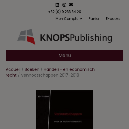
L
I
E
i
n
m
n
s
a
+32 (0) 9 233 34 20
k
t
i
Mon Compte
Panier
E-books
e
a
l
d
g
i
r
n
a
m
Menu
Accueil
/
Boeken
/
Handels- en economisch
recht
/ Vennootschappen 2017-2018