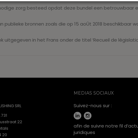
odige zorg besteed opdat deze bundel een betrouwbaar en 
n publieke bronnen zoals die op 15 aoÛt 2018 beschikbaar w
itgegeven in het Frans onder de titel ‘Recueil de législation
MEDIAS SOCIAUX
Suivez-nous sur :
ISHING SRL
.731
iusstraat 22
afin de suivre notre fil d’act
tals
juridiques
4 20