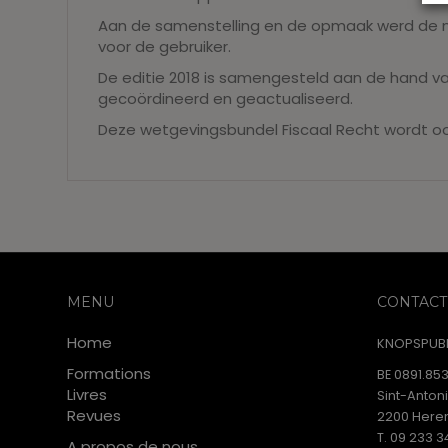
Aan de samenstelling en de opmaak werd de n
voor de gebruiker.
De editie 2018 is samengesteld aan de hand va
gecoördineerd en geactualiseerd.
Deze wetgevingsbundel Fiscaal Recht wordt ook u
MENU
CONTACT
Home
KNOPSPUBL
Formations
BE 0891.853
Livres
Sint-Anton
Revues
2200 Heren
T. 09 233 3
A propos de nous