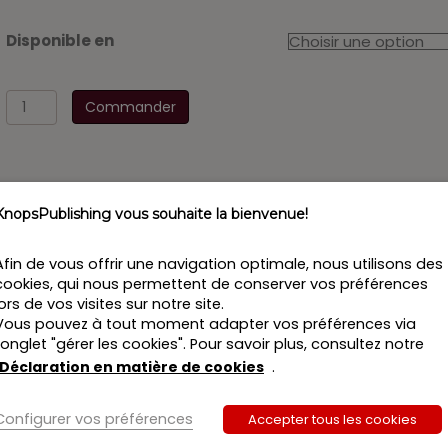
Disponible en
quantité
Commander
de
Wetgevingsbundel
Fiscaal
Recht
15
KnopsPublishing vous souhaite la bienvenue!
aug
2018
Afin de vous offrir une navigation optimale, nous utilisons des
-
cookies, qui nous permettent de conserver vos préférences
Boek
lors de vos visites sur notre site.
II
swerk voor zowel de beginnende als de ervaren fiscalist. De
Vous pouvez à tout moment adapter vos préférences via
 die fiscale praktijkbeoefenaren en studenten fiscaal rec
l’onglet "gérer les cookies". Pour savoir plus, consultez notre
Déclaration en matière de cookies
.
errein dan het fiscaal recht
sensu stricto
. De wetgevingsbun
rijgbaar zijn.
Configurer vos préférences
Accepter tous les cookies
ectie van belangrijke algemene en ondersteunende wettekst