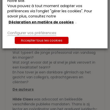
notre site.
Je zet binnenkort je eerste stappen in het
Vous pouvez à tout moment adapter vos
professionele leven en al vanaf het prille begin
préférences via l’onglet "gérer les cookies". Pour
ligt de lat best wel hoog.
savoir plus, consultez notre
Men vertrouwt immers niet louter en alleen op je
Déclaration en matière de cookies
.
vakkennis.
De manier waarop je zaken ter harte neemt en
Configurer vos préférences
het beste van jezelf wil geven maakt een
verschil.
Accepter tous les cookies
“Train for skills, hire for attitude” is een credo dat
op steeds meer werkplekken weerklinkt.
Wat typeert die jonge professional van vandaag
én morgen?
Wat zorgt ervoor dat je al snel je plek verovert in
een kwalitatief team?
En hoe tover je een dankbare glimlach op het
gezicht van collega’s, opdrachtgevers en
cliënten?
De auteurs
Hilde Claes
was advocaat en bekleedde
verschillende publieke mandaten. Thans is zij
lector en coördinator van het graduaat juridisch-