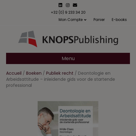
L
I
E
i
n
m
n
s
a
+32 (0) 9 233 34 20
k
t
i
Mon Compte
Panier
E-books
e
a
l
d
g
i
r
n
a
m
Menu
Accueil
/
Boeken
/
Publiek recht
/ Deontologie en
Arbeidsattitude – inleidende gids voor de startende
professional