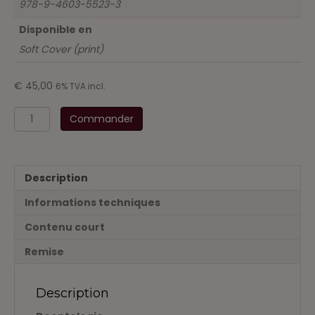
978-9-4603-5523-3
Disponible en
Soft Cover (print)
€
45,00
6% TVA incl.
quantité
Commander
de
Deontologie
en
Arbeidsattitude
Description
-
inleidende
Informations techniques
gids
voor
Contenu court
de
Remise
startende
professional
Description