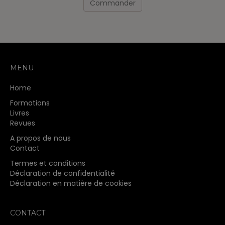
produit
Commander
a
plusieurs
variations.
Les
options
peuvent
MENU
être
choisies
Home
sur
la
Formations
page
Livres
du
Revues
produit
A propos de nous
Contact
Termes et conditions
Déclaration de confidentialité
Déclaration en matière de cookies
CONTACT