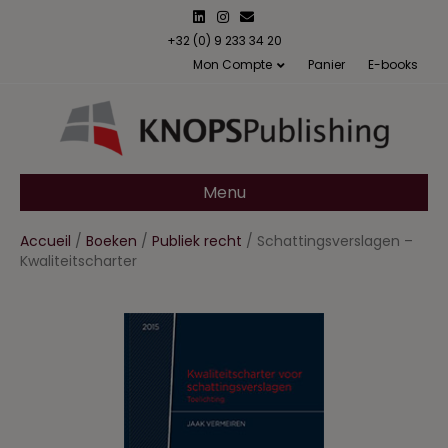
L
I
E
i
n
m
n
s
a
+32 (0) 9 233 34 20
k
t
i
Mon Compte
Panier
E-books
e
a
l
d
g
i
r
n
a
m
Menu
Accueil
/
Boeken
/
Publiek recht
/ Schattingsverslagen –
Kwaliteitscharter