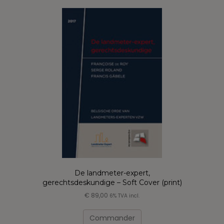
variations.
Les
options
peuvent
être
choisies
sur
la
page
du
produit
De landmeter-expert,
gerechtsdeskundige – Soft Cover (print)
€
89,00
6% TVA incl.
Commander