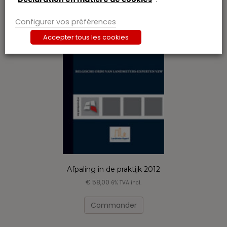
Les
options
Configurer vos préférences
peuvent
Accepter tous les cookies
être
choisies
sur
la
page
du
produit
Afpaling in de praktijk 2012
€
58,00
6% TVA incl.
Ce
produit
Commander
a
plusieurs