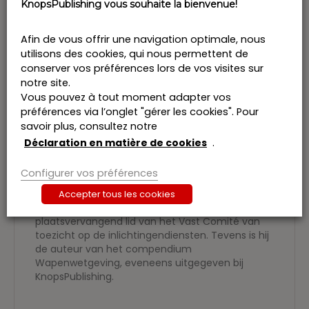
KnopsPublishing vous souhaite la bienvenue!
waarin juridische professionals alle
basiswetgeving vinden die zij nodig hebben in
hun dagelijkse beroepsactiviteit. Een onmisbaar
Afin de vous offrir une navigation optimale, nous
werkinstrument dus, mede dankzij het uiterst
utilisons des cookies, qui nous permettent de
handige meeneemformaat. De wetboeken
conserver vos préférences lors de vos visites sur
worden twee maal per jaar bijgewerkt zodat u
notre site.
steeds over de meest actuele wetgeving
Vous pouvez à tout moment adapter vos
beschikt. Deze reeks is eveneens beschikbaar als
préférences via l’onglet "gérer les cookies". Pour
e-book.
savoir plus, consultez notre
Peter De Smet
, licentiaat in de rechten en
Déclaration en matière de cookies
.
licentiaat in de criminologie, is advocaat-
generaal bij het Hof van beroep te Gent,
Configurer vos préférences
plaatsvervangend ondervoorzitter van de
Commissie voor financiële hulp aan slachtoffers
Accepter tous les cookies
van opzettelijke gewelddaden, alsook
plaatsvervangend lid van het Vast Comité van
toezicht op de inlichtingendiensten. Tevens is hij
de auteur van het compendium
Wapenwetgeving, eveneens uitgegeven bij
KnopsPublishing.