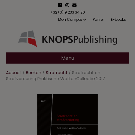
L
I
E
i
n
m
n
s
a
+32 (0) 9 233 34 20
k
t
i
Mon Compte
Panier
E-books
e
a
l
d
g
i
r
n
a
m
Menu
Accueil
/
Boeken
/
Strafrecht
/ Strafrecht en
Strafvordering Praktische WettenCollectie 2017