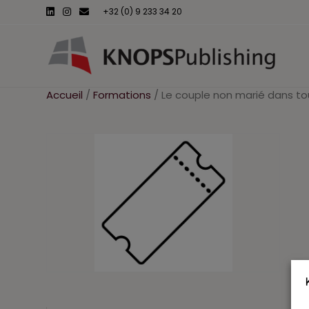
L
I
E
+32 (0) 9 233 34 20
i
n
m
n
s
a
k
t
i
e
a
l
d
g
i
r
n
a
m
Accueil
/
Formations
/ Le couple non marié dans to