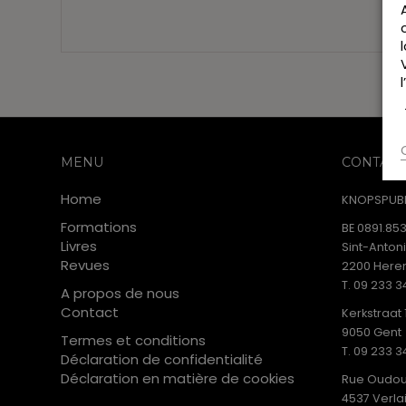
MENU
CONTACT
Home
KNOPSPUBL
Formations
BE 0891.853
Livres
Sint-Anton
Revues
2200 Heren
T. 09 233 3
A propos de nous
Contact
Kerkstraat 
9050 Gent
Termes et conditions
T. 09 233 3
Déclaration de confidentialité
Déclaration en matière de cookies
Rue Oudou
4537 Verla