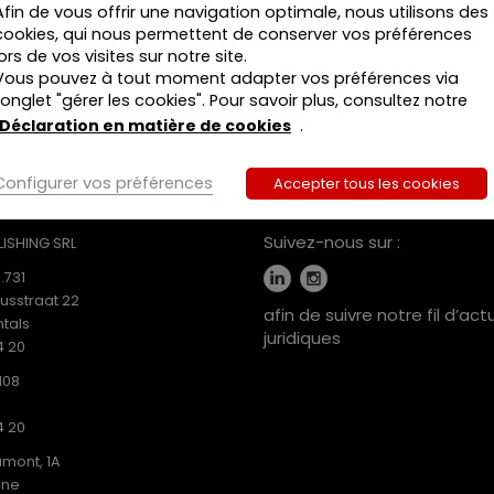
dans
Afin de vous offrir une navigation optimale, nous utilisons des
tous
cookies, qui nous permettent de conserver vos préférences
ses
lors de vos visites sur notre site.
états
Vous pouvez à tout moment adapter vos préférences via
24
l’onglet "gérer les cookies". Pour savoir plus, consultez notre
novembre
Déclaration en matière de cookies
.
2020
Liège
Configurer vos préférences
Accepter tous les cookies
MEDIAS SOCIAUX
Suivez-nous sur :
ISHING SRL
.731
iusstraat 22
afin de suivre notre fil d’act
tals
juridiques
4 20
108
4 20
mont, 1A
ine