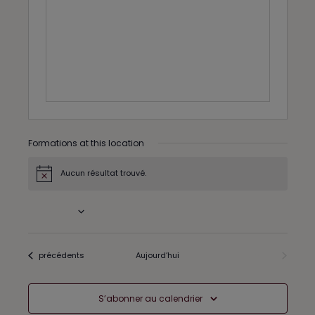
d
r
e
s
s
Formations at this location
Aucun résultat trouvé.
N
o
t
À venir
i
c
S
e
é
l
Formations
précédents
Aujourd’hui
Formations
suivants
e
c
t
S’abonner au calendrier
i