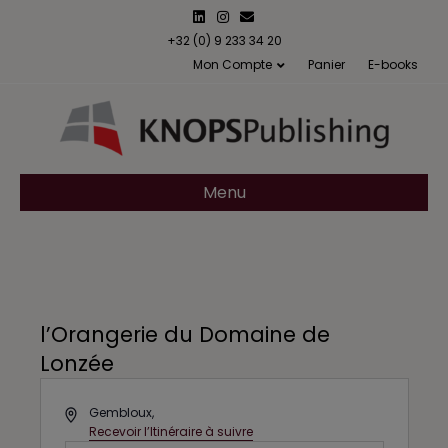
L
I
E
i
n
m
n
s
a
+32 (0) 9 233 34 20
k
t
i
Mon Compte
Panier
E-books
e
a
l
d
g
i
r
n
a
m
Menu
l’Orangerie du Domaine de
Lonzée
A
Gembloux
,
d
Recevoir l’Itinéraire à suivre