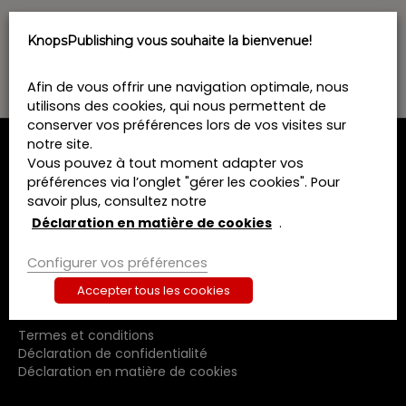
o
n
KnopsPublishing vous souhaite la bienvenue!
n
e
Afin de vous offrir une navigation optimale, nous
z
u
utilisons des cookies, qui nous permettent de
n
conserver vos préférences lors de vos visites sur
e
notre site.
d
Vous pouvez à tout moment adapter vos
MENU
a
préférences via l’onglet "gérer les cookies". Pour
t
Home
savoir plus, consultez notre
e
Déclaration en matière de cookies
.
Formations
.
Livres
Configurer vos préférences
Revues
A propos de nous
Accepter tous les cookies
Contact
Termes et conditions
Déclaration de confidentialité
Déclaration en matière de cookies