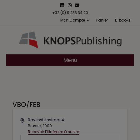
L
I
E
i
n
m
n
s
a
+32 (0) 9 233 34 20
k
t
i
Mon Compte
Panier
E-books
e
a
l
d
g
i
r
n
a
m
Menu
VBO/FEB
A
Ravensteinstraat 4
d
Brussel
,
1000
d
Recevoir l’Itinéraire à suivre
r