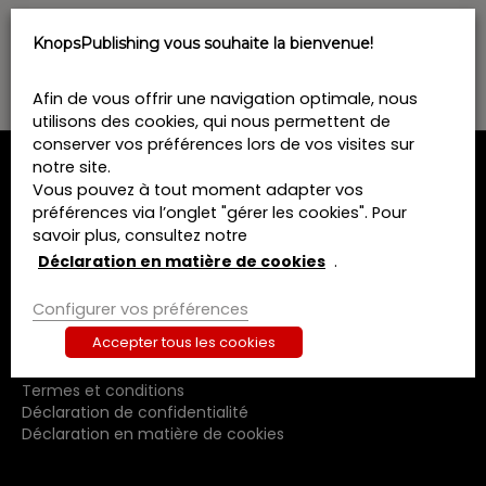
o
n
KnopsPublishing vous souhaite la bienvenue!
n
e
z
Afin de vous offrir une navigation optimale, nous
u
utilisons des cookies, qui nous permettent de
n
conserver vos préférences lors de vos visites sur
e
notre site.
d
MENU
Vous pouvez à tout moment adapter vos
a
préférences via l’onglet "gérer les cookies". Pour
t
Home
savoir plus, consultez notre
e
Formations
Déclaration en matière de cookies
.
.
Livres
Revues
Configurer vos préférences
A propos de nous
Accepter tous les cookies
Contact
Termes et conditions
Déclaration de confidentialité
Déclaration en matière de cookies