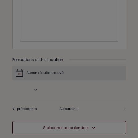
e
s
s
Formations at this location
Aucun résultat trouvé.
N
o
t
À venir
i
c
S
e
é
l
Formations
précédents
Aujourd’hui
Formations
suivants
e
c
t
S’abonner au calendrier
i