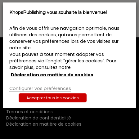
o
n
KnopsPublishing vous souhaite la bienvenue!
n
e
z
Afin de vous offrir une navigation optimale, nous
u
utilisons des cookies, qui nous permettent de
n
conserver vos préférences lors de vos visites sur
e
notre site.
d
MENU
Vous pouvez à tout moment adapter vos
a
préférences via l’onglet "gérer les cookies". Pour
t
Home
savoir plus, consultez notre
e
Formations
Déclaration en matière de cookies
.
.
Livres
Revues
Configurer vos préférences
A propos de nous
Accepter tous les cookies
Contact
Termes et conditions
Déclaration de confidentialité
Déclaration en matière de cookies