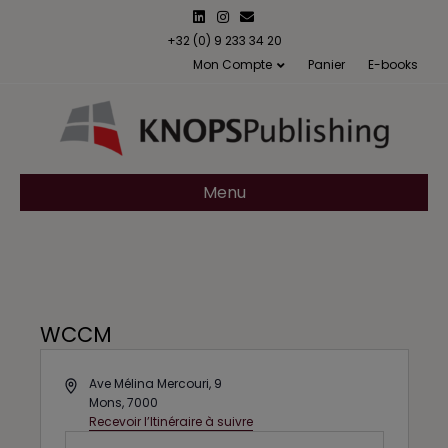
L
I
E
i
n
m
n
s
a
+32 (0) 9 233 34 20
k
t
i
Mon Compte
Panier
E-books
e
a
l
d
g
i
r
n
a
m
Menu
WCCM
A
Ave Mélina Mercouri, 9
d
Mons
,
7000
d
Recevoir l’Itinéraire à suivre
r