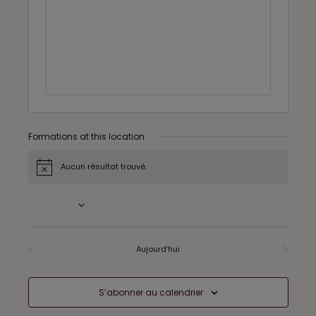
e
s
s
Formations at this location
Aucun résultat trouvé.
N
o
t
À venir
i
c
S
e
é
l
Formations
Aujourd’hui
Formations
précédents
suivants
e
c
t
S’abonner au calendrier
i