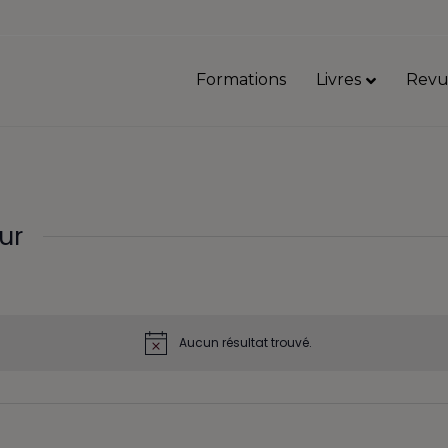
Formations
Livres
Revu
ur
Aucun résultat trouvé.
N
o
t
i
c
e