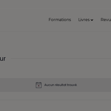
Formations
Livres
Revu
ur
Aucun résultat trouvé.
N
o
t
i
c
e