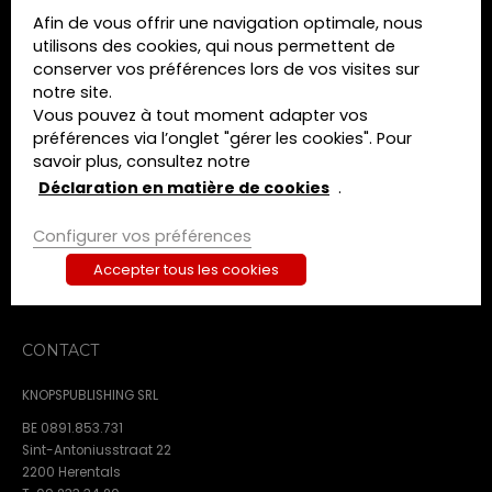
Afin de vous offrir une navigation optimale, nous
MENU
utilisons des cookies, qui nous permettent de
conserver vos préférences lors de vos visites sur
Home
notre site.
Formations
Vous pouvez à tout moment adapter vos
Livres
préférences via l’onglet "gérer les cookies". Pour
Revues
savoir plus, consultez notre
A propos de nous
Déclaration en matière de cookies
.
Contact
Configurer vos préférences
Termes et conditions
Déclaration de confidentialité
Accepter tous les cookies
Déclaration en matière de cookies
CONTACT
KNOPSPUBLISHING SRL
BE 0891.853.731
Sint-Antoniusstraat 22
2200 Herentals