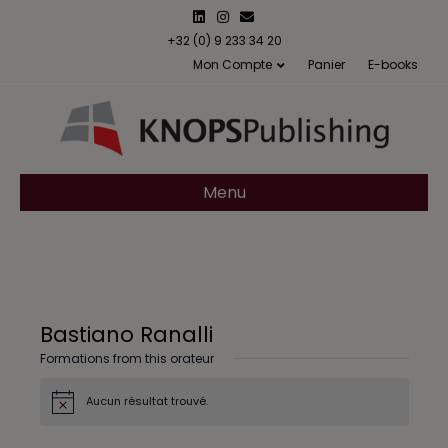
L
I
E
i
n
m
n
s
a
+32 (0) 9 233 34 20
k
t
i
Mon Compte
Panier
E-books
e
a
l
d
g
i
r
n
a
m
Menu
Bastiano Ranalli
Formations from this orateur
Aucun résultat trouvé.
N
o
t