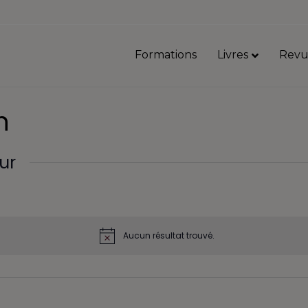
Formations
Livres
Revu
n
ur
Aucun résultat trouvé.
N
o
t
i
c
e