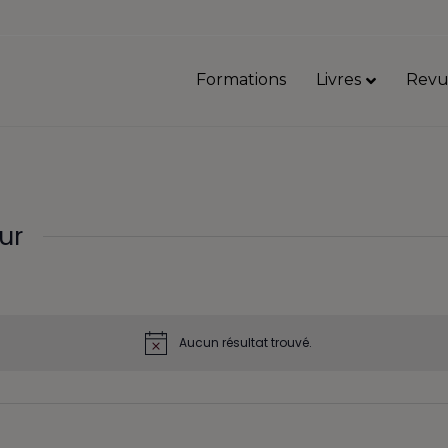
Formations
Livres
Revu
ur
Aucun résultat trouvé.
N
o
t
i
c
e