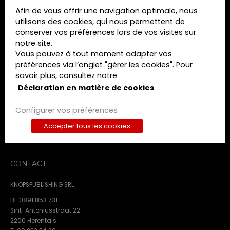
Afin de vous offrir une navigation optimale, nous
MENU
utilisons des cookies, qui nous permettent de
conserver vos préférences lors de vos visites sur
Home
notre site.
Formations
Vous pouvez à tout moment adapter vos
Livres
préférences via l’onglet "gérer les cookies". Pour
Revues
savoir plus, consultez notre
A propos de nous
Déclaration en matière de cookies
.
Contact
Configurer vos préférences
Termes et conditions
Déclaration de confidentialité
Accepter tous les cookies
Déclaration en matière de cookies
CONTACT
KNOPSPUBLISHING SRL
BE 0891.853.731
Sint-Antoniusstraat 22
2200 Herentals