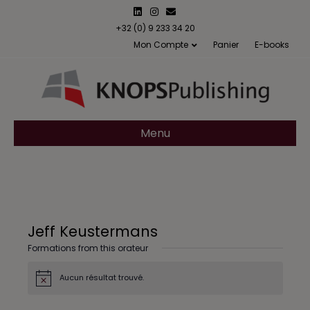
L
I
E
i
n
m
n
s
a
+32 (0) 9 233 34 20
k
t
i
Mon Compte
Panier
E-books
e
a
l
d
g
i
r
n
a
m
Menu
Jeff Keustermans
Formations from this orateur
Aucun résultat trouvé.
N
o
t