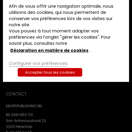
Afin de vous offrir une navigation optimale, nous
MENU
utilisons des cookies, qui nous permettent de
conserver vos préférences lors de vos visites sur
Home
notre site.
Formations
Vous pouvez à tout moment adapter vos
Livres
préférences via l’onglet "gérer les cookies". Pour
Revues
savoir plus, consultez notre
A propos de nous
Déclaration en matière de cookies
.
Contact
Configurer vos préférences
Termes et conditions
Déclaration de confidentialité
Accepter tous les cookies
Déclaration en matière de cookies
CONTACT
KNOPSPUBLISHING SRL
BE 0891.853.731
Sint-Antoniusstraat 22
2200 Herentals