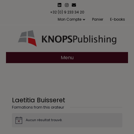
L
I
E
i
n
m
n
s
a
+32 (0) 9 233 34 20
k
t
i
Mon Compte
Panier
E-books
e
a
l
d
g
i
r
n
a
m
Menu
Laetitia Buisseret
Formations from this orateur
Aucun résultat trouvé.
N
o
t