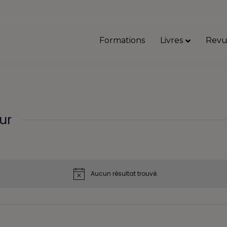
Formations
Livres
Revu
ur
Aucun résultat trouvé.
N
o
t
i
c
e