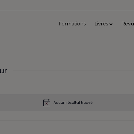
Formations
Livres
Revu
ur
Aucun résultat trouvé.
N
o
t
i
c
e