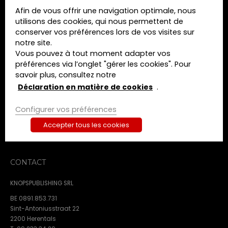
Afin de vous offrir une navigation optimale, nous
MENU
utilisons des cookies, qui nous permettent de
conserver vos préférences lors de vos visites sur
Home
notre site.
Formations
Vous pouvez à tout moment adapter vos
Livres
préférences via l’onglet "gérer les cookies". Pour
Revues
savoir plus, consultez notre
A propos de nous
Déclaration en matière de cookies
.
Contact
Configurer vos préférences
Termes et conditions
Déclaration de confidentialité
Accepter tous les cookies
Déclaration en matière de cookies
CONTACT
KNOPSPUBLISHING SRL
BE 0891.853.731
Sint-Antoniusstraat 22
2200 Herentals