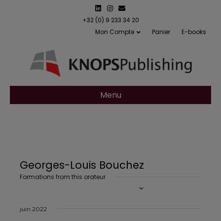
L
I
E
i
n
m
n
s
a
+32 (0) 9 233 34 20
k
t
i
Mon Compte
Panier
E-books
e
a
l
d
g
i
r
n
a
m
Menu
Georges-Louis Bouchez
Formations from this orateur
10/06/2022
 - 
10/08/2026
S
é
juin 2022
l