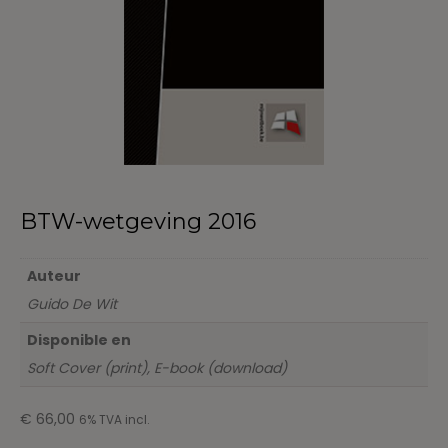
BTW-wetgeving 2016
Auteur
Guido De Wit
Disponible en
Soft Cover (print), E-book (download)
€
66,00
6% TVA incl.