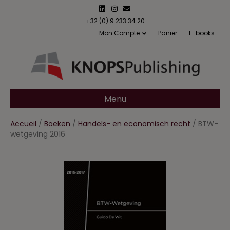
L
I
E
i
n
m
n
s
a
+32 (0) 9 233 34 20
k
t
i
Mon Compte
Panier
E-books
e
a
l
d
g
i
r
n
a
m
Menu
Accueil
/
Boeken
/
Handels- en economisch recht
/ BTW-
wetgeving 2016