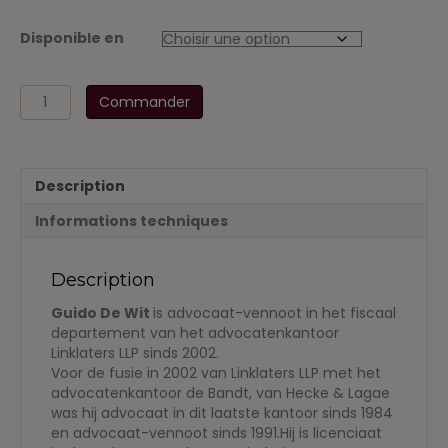
Disponible en
quantité
Commander
de
BTW-
wetgeving
2016
Description
Informations techniques
Description
Guido De Wit
is advocaat-vennoot in het fiscaal
departement van het advocatenkantoor
Linklaters LLP sinds 2002.
Voor de fusie in 2002 van Linklaters LLP met het
advocatenkantoor de Bandt, van Hecke & Lagae
was hij advocaat in dit laatste kantoor sinds 1984
en advocaat-vennoot sinds 1991.Hij is licenciaat