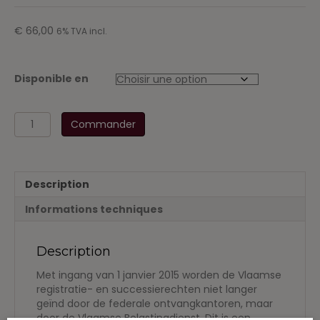
€
66,00
6% TVA incl.
Disponible en
quantité
Commander
de
Erf-
en
registratiebelasting
Description
2017-
2018
Informations techniques
Description
Met ingang van 1 janvier 2015 worden de Vlaamse
registratie- en successierechten niet langer
geïnd door de federale ontvangkantoren, maar
door de Vlaamse Belastingdienst. Dit is een