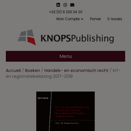
L
I
E
i
n
m
n
s
a
+32 (0) 9 233 34 20
k
t
i
Mon Compte
Panier
E-books
e
a
l
d
g
i
r
n
a
m
Menu
Accueil
/
Boeken
/
Handels- en economisch recht
/ Erf-
en registratiebelasting 2017-2018