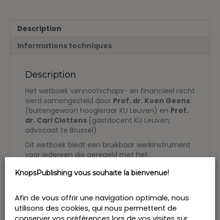
Description
Informations techniques
Description
Het wetboek vennootschaps- en financieel recht
werd samengesteld door
Prof. dr. Koen Geens
(buitengewoon hoogleraar KU Leuven) en
Prof.
dr. Carl Clottens
(gastdocent KU Leuven;
advocaat te Brussel).
Dit wetboek biedt een bruikbaar werkinstrument
voor iedereen die geregeld met het
vennootschaps- of financieel recht in aanraking
KnopsPublishing vous souhaite la bienvenue!
komt.
Naast het wetboek van vennootschappen
Afin de vous offrir une navigation optimale, nous
bundelt het de belangrijkste
utilisons des cookies, qui nous permettent de
vennootschapsrechtelijke teksten en een door
de noden van de praktijk geïnspireerde selectie
conserver vos préférences lors de vos visites sur