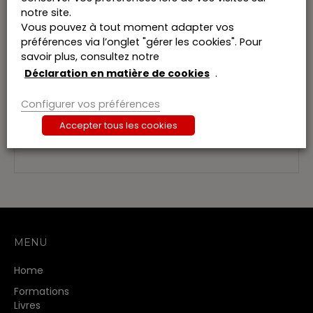
van het financieel recht. Het wetboek bevat ook
notre site.
enkele Europese verordeningen en richtlijnen en
Vous pouvez à tout moment adapter vos
de overkoepelende beleidsdocumenten van de
préférences via l’onglet "gérer les cookies". Pour
Europese Commissie, nu zij aan de basis liggen
savoir plus, consultez notre
van de wetswijzigingen van de laatste jaren. Ook
Déclaration en matière de cookies
.
de Belgische Corporate Governance Code is
opgenomen. Om deze complexe en snel
Configurer vos préférences
evoluerende rechtstak vlot toegankelijk te
maken, worden de teksten ingedeeld in een
Accepter tous les cookies
aantal handige rubrieken.
MENU
Home
Formations
Livres