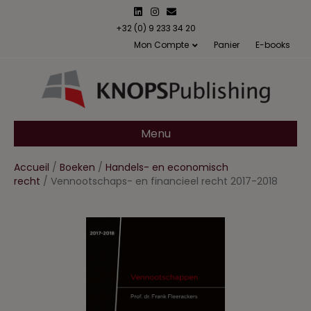
L
I
E
i
n
m
n
s
a
+32 (0) 9 233 34 20
k
t
i
Mon Compte
Panier
E-books
e
a
l
d
g
i
r
n
a
m
Menu
Accueil
/
Boeken
/
Handels- en economisch
recht
/ Vennootschaps- en financieel recht 2017-2018