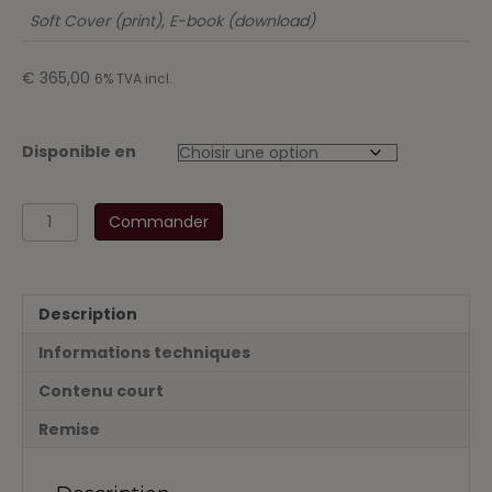
Soft Cover (print), E-book (download)
€
365,00
6% TVA incl.
Disponible en
quantité
Commander
de
Compendium
Huissiers
2018
Description
-
softcover
Informations techniques
-
2
Contenu court
boekdelen3
Remise