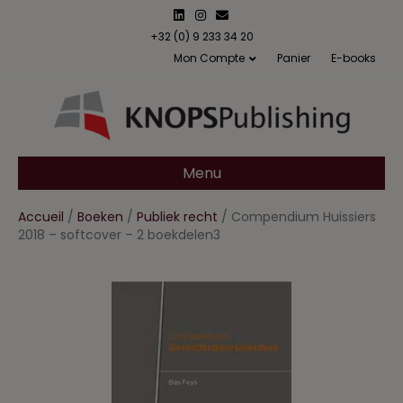
L
I
E
i
n
m
n
s
a
+32 (0) 9 233 34 20
k
t
i
Mon Compte
Panier
E-books
e
a
l
d
g
i
r
n
a
m
Menu
Accueil
/
Boeken
/
Publiek recht
/ Compendium Huissiers
2018 – softcover – 2 boekdelen3