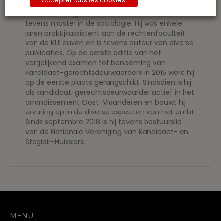
Accepter tous les cookies
BAS FEYS
(°1985) studeerde met grote
onderscheiding af als master in de rechten en is
tevens master in de sociologie. Hij was enkele
jaren praktijkassistent aan de rechtenfaculteit
van de KULeuven en is tevens auteur van diverse
publicaties. Op de eerste editie van het
vergelijkend examen tot benoeming van
kandidaat-gerechtsdeurwaarders in 2015 werd hij
op de eerste plaats gerangschikt. Sindsdien is hij
als kandidaat-gerechtsdeurwaarder actief in het
arrondissement Oost-Vlaanderen en bouwt hij
ervaring op in de diverse aspecten van het ambt.
Sinds septembre 2018 is hij tevens bestuurslid
van de Nationale Vereniging van Kandidaat- en
Stagiair-Huissiers.
MENU