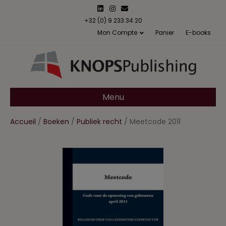
L
I
E
i
n
m
n
s
a
+32 (0) 9 233 34 20
k
t
i
Mon Compte
Panier
E-books
e
a
l
d
g
i
r
n
a
m
Menu
Accueil
/
Boeken
/
Publiek recht
/ Meetcode 2011