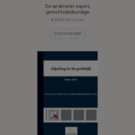
De landmeter-expert,
gerechtsdeskundige
€
89,00
6% TVA incl.
Ce
produit
Commander
a
plusieurs
variations.
Les
options
peuvent
être
choisies
sur
la
page
du
produit