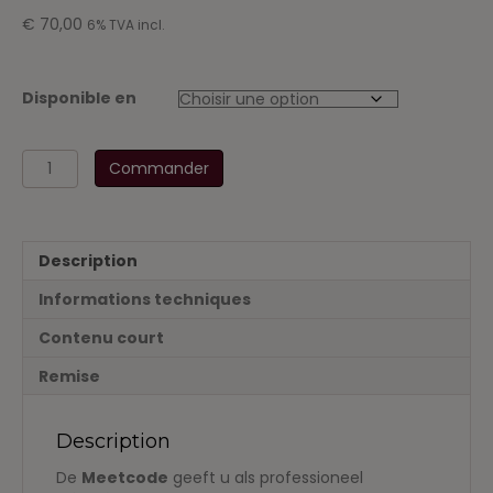
€
70,00
6% TVA incl.
Disponible en
quantité
Commander
de
Meetcode
2011
Description
Informations techniques
Contenu court
Remise
Description
De
Meetcode
geeft u als professioneel