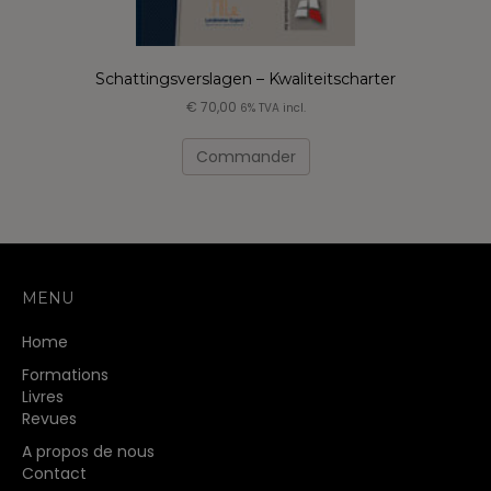
Schattingsverslagen – Kwaliteitscharter
€
70,00
6% TVA incl.
Ce
produit
Commander
a
plusieurs
variations.
Les
options
peuvent
MENU
être
choisies
Home
sur
la
Formations
page
Livres
du
Revues
produit
A propos de nous
Contact