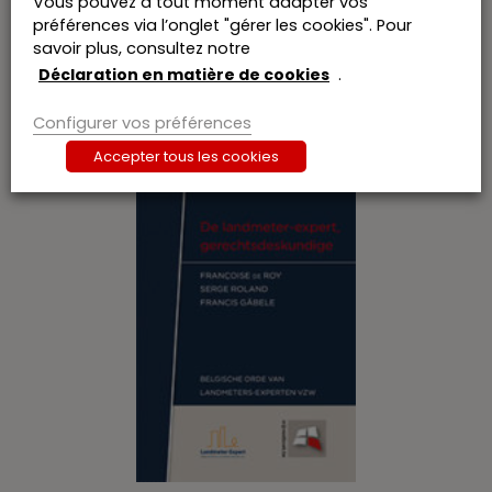
Vous pouvez à tout moment adapter vos
Mede-eigendom 2013
préférences via l’onglet "gérer les cookies". Pour
€
70,00
6% TVA incl.
savoir plus, consultez notre
Ce
Déclaration en matière de cookies
.
produit
Commander
a
Configurer vos préférences
plusieurs
variations.
Accepter tous les cookies
Les
options
peuvent
être
choisies
sur
la
page
du
produit