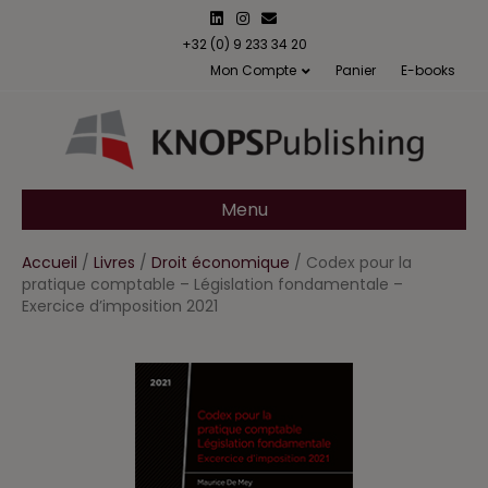
L
I
E
i
n
m
n
s
a
+32 (0) 9 233 34 20
k
t
i
Mon Compte
Panier
E-books
e
a
l
d
g
i
r
n
a
m
Menu
Accueil
/
Livres
/
Droit économique
/ Codex pour la
pratique comptable – Législation fondamentale –
Exercice d’imposition 2021