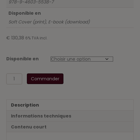
978-9-4603-5538-7
Disponible en
Soft Cover (print), E-book (download)
€
130,38
6% TVA incl.
Disponible en
quantité
Commander
de
Codex
pour
la
Description
pratique
comptable
Informations techniques
-
Législation
Contenu court
fondamentale
-