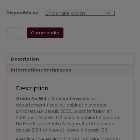
Disponible en
quantité
Commander
de
Codex
TVA
25
Description
octobre
2018
Informations techniques
Description
Guido De Wit
est avocat-associé au
département fiscal du cabinet d’avocats
Linklaters LLP depuis 2002. Avant la fusion en
2002 de Linklaters LLP avec le cabinet d’avocats
De Bandt, van Hecke & Lagae, il y était avocat
depuis 1984 et avocat-associé depuis 1991.
Il est licencié en droit à la KUL., titulaire d’un LL.M.