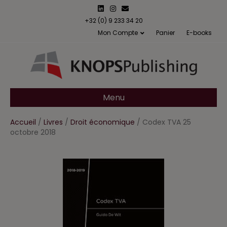
L
I
E
i
n
m
n
s
a
+32 (0) 9 233 34 20
k
t
i
Mon Compte
Panier
E-books
e
a
l
d
g
i
r
n
a
m
Menu
Accueil
/
Livres
/
Droit économique
/ Codex TVA 25
octobre 2018