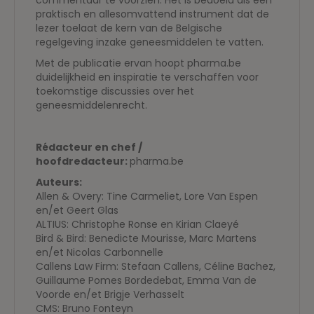
commentaar te voorzien. Het is bedoeld als een
praktisch en allesomvattend instrument dat de
lezer toelaat de kern van de Belgische
regelgeving inzake geneesmiddelen te vatten.
Met de publicatie ervan hoopt pharma.be
duidelijkheid en inspiratie te verschaffen voor
toekomstige discussies over het
geneesmiddelenrecht.
Rédacteur en chef /
hoofdredacteur:
pharma.be
Auteurs:
Allen & Overy: Tine Carmeliet, Lore Van Espen
en/et Geert Glas
ALTIUS: Christophe Ronse en Kirian Claeyé
Bird & Bird: Benedicte Mourisse, Marc Martens
en/et Nicolas Carbonnelle
Callens Law Firm: Stefaan Callens, Céline Bachez,
Guillaume Pomes Bordedebat, Emma Van de
Voorde en/et Brigje Verhasselt
CMS: Bruno Fonteyn