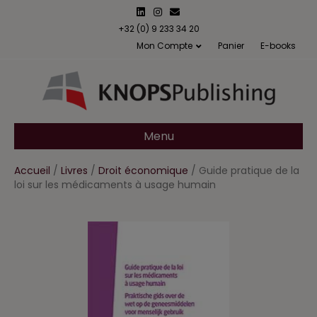
L
I
E
i
n
m
n
s
a
+32 (0) 9 233 34 20
k
t
i
Mon Compte
Panier
E-books
e
a
l
d
g
i
r
n
a
m
Menu
Accueil
/
Livres
/
Droit économique
/ Guide pratique de la
loi sur les médicaments à usage humain