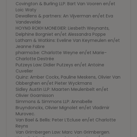
Covington & Burling LLP: Bart Van Vooren en/et
Loïc Waty
Dewallens & partners: An Vijverman en/et Eva
Vandevelde
HOYNG ROKH MONEGIER: Liesbeth Weynants,
Delphine Borgniet en/et Alessandra Poppe
Latham & Watkins: Eveline Van Keymeulen en/et
Jeanne Fabre
pharma.be: Charlotte Weyne en/et Marie-
Charlotte Destrée
Putzeys Law: Didier Putzeys en/et Antoine
Cuvelier
Quinz: Amber Cockx, Pauline Meskens, Olivier Van
Obberghen en/et Pieter Wyckmans
Sidley Austin LLP: Maarten Meulenbelt en/et
Olivier Goarnisson
Simmons & Simmons LLP: Annabelle
Bruyndonckx, Olivier Mignolet en/et Vladimir
Murovec.
Van Bael & Bellis: Peter L’Ecluse en/et Charlotte
Reyns
Van Grimbergen Law: Marc Van Grimbergen.