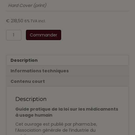
Hard Cover (print)
€
218,50
6% TVA incl.
quantité
Commander
de
Guide
pratique
de
Description
la
loi
Informations techniques
sur
les
Contenu court
médicaments
à
usage
Description
humain
Guide pratique de la loi sur les médicaments
à usage humain
Cet ouvrage est publié par pharma.be,
l’Association générale de l’industrie du