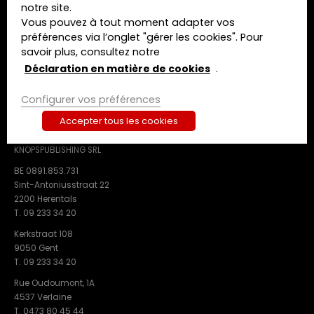
notre site.
A propos de nous
Vous pouvez à tout moment adapter vos
Contact
préférences via l’onglet "gérer les cookies". Pour
savoir plus, consultez notre
Termes et conditions
Déclaration de confidentialité
Déclaration en matière de cookies
.
Déclaration en matière de cookies
Configurer vos préférences
Accepter tous les cookies
CONTACT
KNOPSPUBLISHING SRL
BE 0891.853.731
Sint-Antoniusstraat 22
2200 Herentals
T. 09 233 34 20
Kerkstraat 108
9050 Gent
T. 09 233 34 20
Rue Oudoumont, 1A
4537 Verlaine
T. 0473 80 45 44