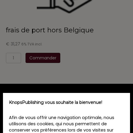
frais de port hors Belgique
€
31,27
6% TVA incl.
quantité
Commander
de
frais
de
port
hors
Belgique
MENU
KnopsPublishing vous souhaite la bienvenue!
Home
Afin de vous offrir une navigation optimale, nous
Formations
utilisons des cookies, qui nous permettent de
Livres
conserver vos préférences lors de vos visites sur
Revues