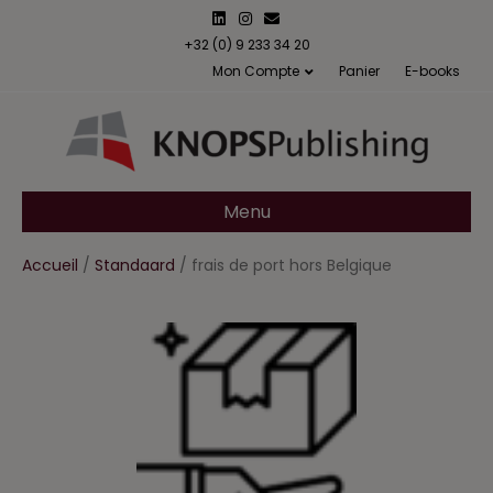
L
I
E
i
n
m
n
s
a
+32 (0) 9 233 34 20
k
t
i
Mon Compte
Panier
E-books
e
a
l
d
g
i
r
n
a
m
Menu
Accueil
/
Standaard
/ frais de port hors Belgique